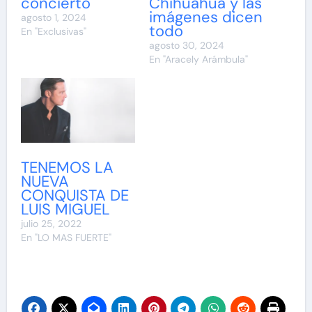
concierto
Chihuahua y las
imágenes dicen
agosto 1, 2024
todo
En "Exclusivas"
agosto 30, 2024
En "Aracely Arámbula"
TENEMOS LA
NUEVA
CONQUISTA DE
LUIS MIGUEL
julio 25, 2022
En "LO MAS FUERTE"