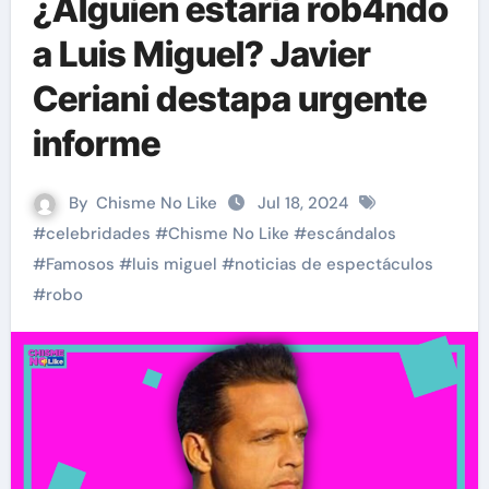
¿Alguien estaría rob4ndo
a Luis Miguel? Javier
Ceriani destapa urgente
informe
By
Chisme No Like
Jul 18, 2024
#
celebridades
#
Chisme No Like
#
escándalos
#
Famosos
#
luis miguel
#
noticias de espectáculos
#
robo