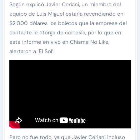
Según explicó Javier Ceriani, un miembro del
equipo de Luis Miguel estaría revendiendo en
$2,000 dólares los boletos que la empresa del
cantante le otorga de cortesía, por lo que en
este informe en vivo en Chisme No Like,
alertaron a ‘El Sol’.
Pero no fue todo, ya que Javier Ceriani incluso