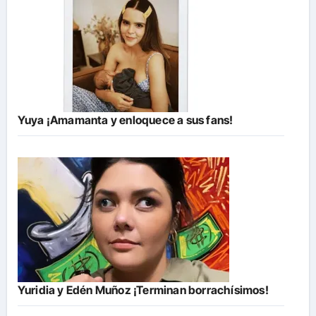
Yuya ¡Amamanta y enloquece a sus fans!
Yuridia y Edén Muñoz ¡Terminan borrachísimos!