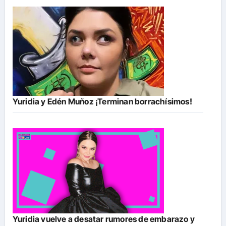
Yuridia y Edén Muñoz ¡Terminan borrachísimos!
Yuridia vuelve a desatar rumores de embarazo y