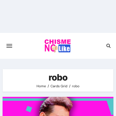
Skip
to
content
robo
Home
Cards Grid
robo