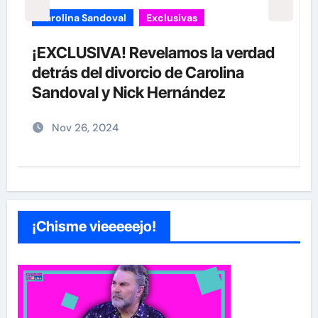
Exclusivas
Sean 'Diddy' Combs
Jay-Z reacciona a acusaciones de
supuesto abuso a menor de 13 años
junto a Diddy Combs en plena fiesta
Dic 9, 2024
¡Chisme vieeeeejo!