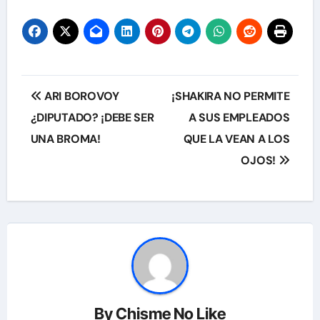
Navegación
ARI BOROVOY
¡SHAKIRA NO PERMITE
de
¿DIPUTADO? ¡DEBE SER
A SUS EMPLEADOS
UNA BROMA!
QUE LA VEAN A LOS
entradas
OJOS!
By
Chisme No Like