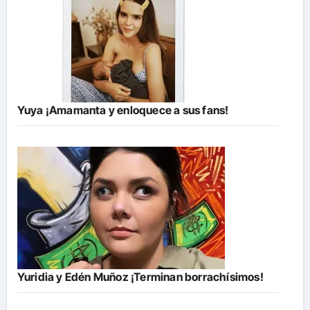
Yuya ¡Amamanta y enloquece a sus fans!
Yuridia y Edén Muñoz ¡Terminan borrachísimos!