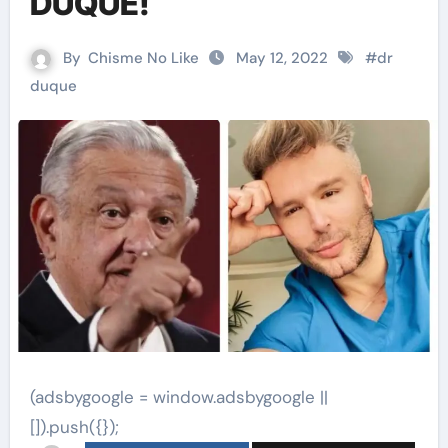
DUQUE!
By
Chisme No Like
May 12, 2022
#
dr
duque
(adsbygoogle = window.adsbygoogle ||
[]).push({});