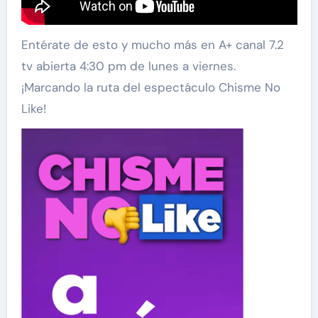
Entérate de esto y mucho más en A+ canal 7.2
tv abierta 4:30 pm de lunes a viernes.
¡Marcando la ruta del espectáculo Chisme No
Like!