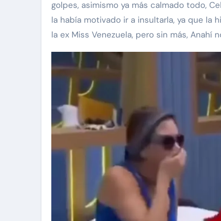
golpes, asimismo ya más calmado todo, Cel
la había motivado ir a insultarla, ya que la
la ex Miss Venezuela, pero sin más, Anahí n