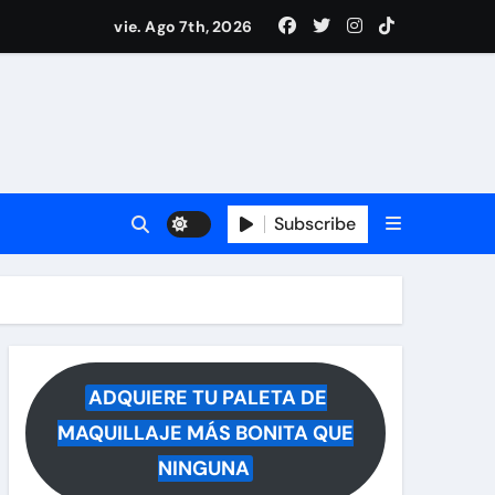
i Medina y revela lo que muchos querían saber
vie. Ago 7th, 2026
 reacciona a la noticia
Subscribe
ADQUIERE TU PALETA DE
MAQUILLAJE MÁS BONITA QUE
NINGUNA