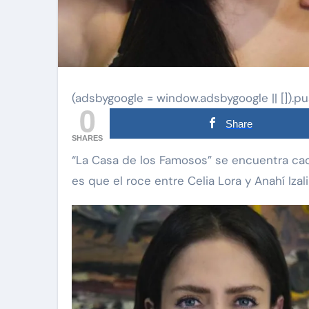
(adsbygoogle = window.adsbygoogle || []).pu
0
Share
SHARES
“La Casa de los Famosos” se encuentra cada día con más problemas entre las participantes y
es que el roce entre Celia Lora y Anahí Iza