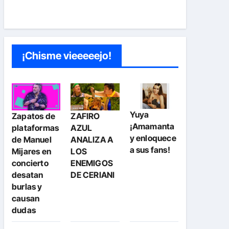
¡Chisme vieeeeejo!
Yuya
Zapatos de
ZAFIRO
¡Amamanta
plataformas
AZUL
y enloquece
de Manuel
ANALIZA A
a sus fans!
Mijares en
LOS
concierto
ENEMIGOS
desatan
DE CERIANI
burlas y
causan
dudas