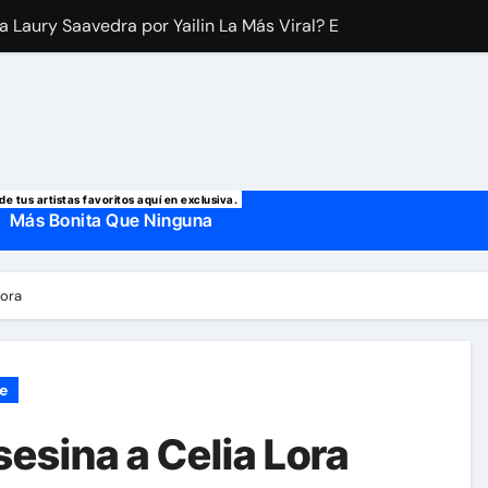
 manda mensaje a Irina Baeva tras imágenes junto a Giovann
o, confirman la muerte de su primer esposo y su actual marido
de tus artistas favoritos aquí en exclusiva.
Más Bonita Que Ninguna
Lora
ne
asesina a Celia Lora