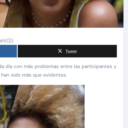
sh({});
Tweet
li han sido más que evidentes.