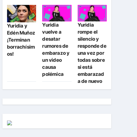
Yuridia
Yuridia
Yuridia y
vuelve a
rompe el
Edén Muñoz
desatar
silencio y
¡Terminan
rumores de
responde de
borrachísim
embarazo y
una vez por
os!
un video
todas sobre
causa
si está
polémica
embarazad
a de nuevo