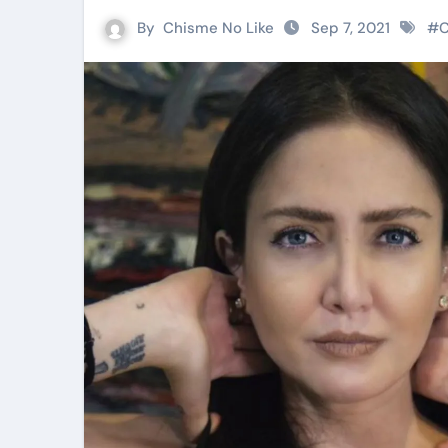
By
Chisme No Like
Sep 7, 2021
#
C