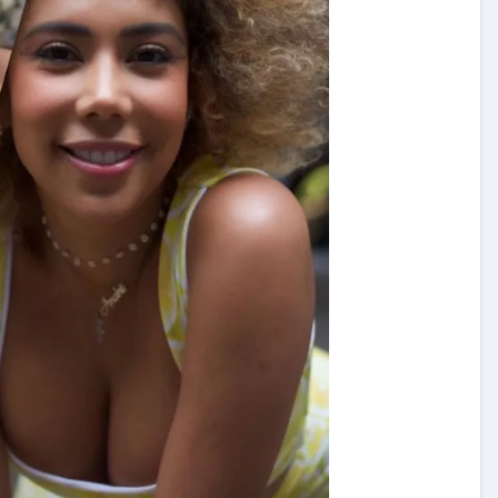
carolina Sandoval
Exclusivas
¡EXCLUSIVA! Revelamos la
verdad detrás del divorcio de
nte de
Carolina Sandoval y Nick
vos
Hernández
d
Nov 26, 2024