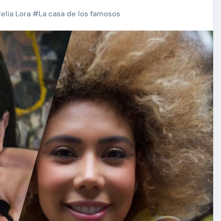
elia Lora
#
La casa de los famosos