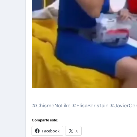
#ChismeNoLike #ElisaBeristain #JavierCer
Comparte esto:
Facebook
X