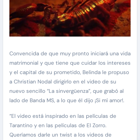
Convencida de que muy pronto iniciará una vida
matrimonial y que tiene que cuidar los intereses
y el capital de su prometido, Belinda le propuso
a Christian Nodal dirigirlo en el video de su
nuevo sencillo “La sinvergüenza”, que grabó al
lado de Banda MS, a lo que él dijo ¡Si mí amor!.
“El video está inspirado en las películas de
Tarantino y en las películas de El Zorro.
Queríamos darle un twist a los videos de