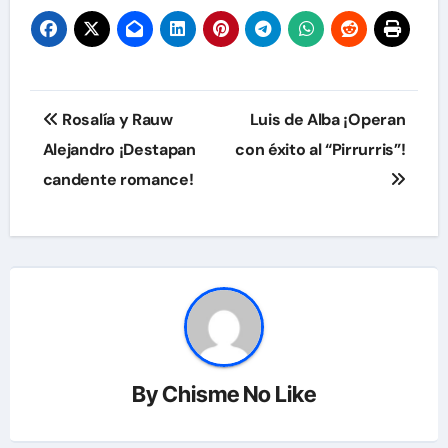
Navegación
Rosalía y Rauw
Luis de Alba ¡Operan
de
Alejandro ¡Destapan
con éxito al “Pirrurris”!
candente romance!
entradas
By
Chisme No Like