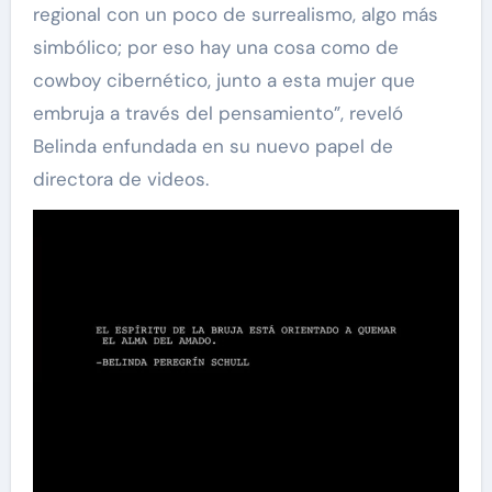
regional con un poco de surrealismo, algo más
simbólico; por eso hay una cosa como de
cowboy cibernético, junto a esta mujer que
embruja a través del pensamiento”, reveló
Belinda enfundada en su nuevo papel de
directora de videos.