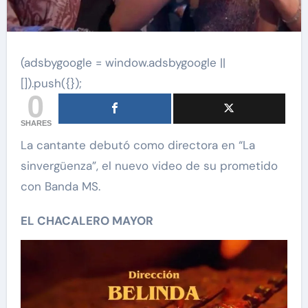
(adsbygoogle = window.adsbygoogle ||
[]).push({});
0
SHARES
La cantante debutó como directora en “La
sinvergüenza”, el nuevo video de su prometido
con Banda MS.
EL CHACALERO MAYOR