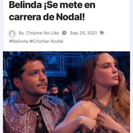
Belinda ¡Se mete en
carrera de Nodal!
By
Chisme No Like
Sep 25, 2021
#
Belinda
#
Cristian Nodal