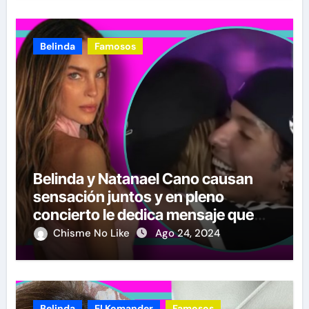
Belinda
Famosos
Belinda y Natanael Cano causan
sensación juntos y en pleno
concierto le dedica mensaje que
desató sospechas
Chisme No Like
Ago 24, 2024
Belinda
El Komander
Famosos