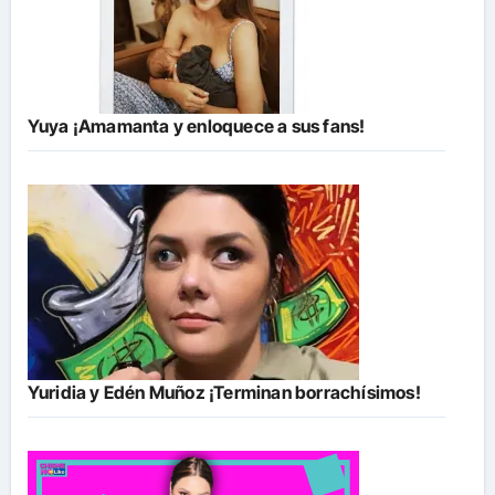
Yuya ¡Amamanta y enloquece a sus fans!
Yuridia y Edén Muñoz ¡Terminan borrachísimos!