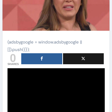
(adsbygoogle = window.adsbygoogle ||
[]).push({});
0
SHARES