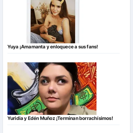
Yuya ¡Amamanta y enloquece a sus fans!
Yuridia y Edén Muñoz ¡Terminan borrachísimos!