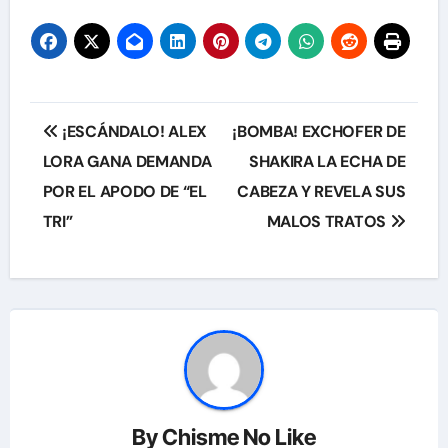
Navegación
¡ESCÁNDALO! ALEX
¡BOMBA! EXCHOFER DE
de
LORA GANA DEMANDA
SHAKIRA LA ECHA DE
POR EL APODO DE “EL
CABEZA Y REVELA SUS
entradas
TRI”
MALOS TRATOS
By
Chisme No Like