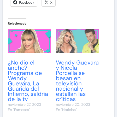
Facebook
X
Relacionado
¿No dio el
Wendy Guevara
ancho?
y Nicola
Programa de
Porcella se
Wendy
besan en
Guevara, La
televisión
Guarida del
nacional y
Infierno, saldría
estallan las
de la tv
críticas
noviembre 27, 2023
noviembre 20, 2023
En "Famosos"
En "Noticias"