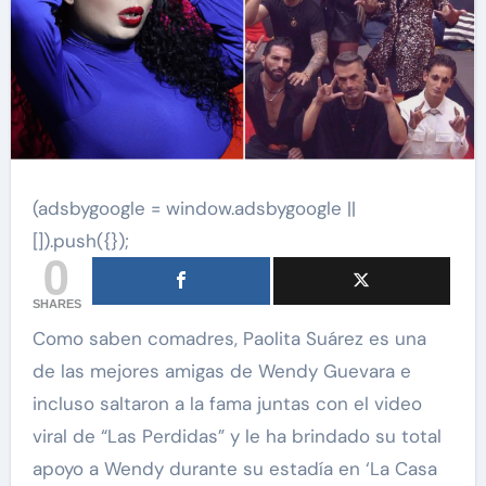
(adsbygoogle = window.adsbygoogle ||
[]).push({});
0
SHARES
Como saben comadres, Paolita Suárez es una
de las mejores amigas de Wendy Guevara e
incluso saltaron a la fama juntas con el video
viral de “Las Perdidas” y le ha brindado su total
apoyo a Wendy durante su estadía en ‘La Casa