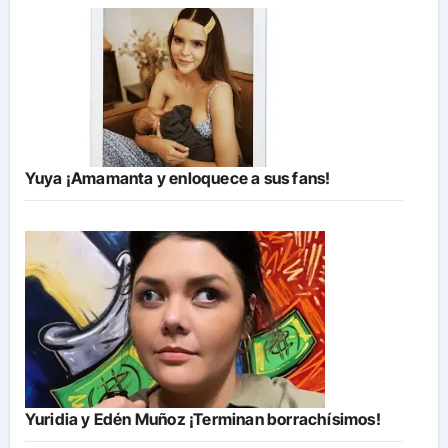
Yuya ¡Amamanta y enloquece a sus fans!
Yuridia y Edén Muñoz ¡Terminan borrachísimos!