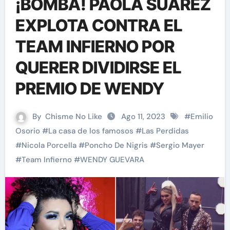
¡BOMBA! PAOLA SUÁREZ
EXPLOTA CONTRA EL
TEAM INFIERNO POR
QUERER DIVIDIRSE EL
PREMIO DE WENDY
By
Chisme No Like
Ago 11, 2023
#
Emilio
Osorio
#
La casa de los famosos
#
Las Perdidas
#
Nicola Porcella
#
Poncho De Nigris
#
Sergio Mayer
#
Team Infierno
#
WENDY GUEVARA