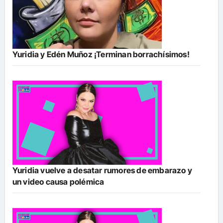
Yuridia y Edén Muñoz ¡Terminan borrachísimos!
Yuridia vuelve a desatar rumores de embarazo y
un video causa polémica