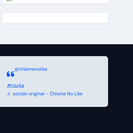
@chismenolike
#niurka
♬ sonido original - Chisme No Like