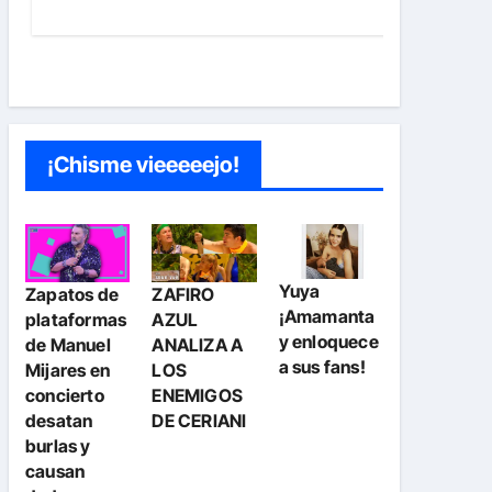
¡Chisme vieeeeejo!
Yuya
Zapatos de
ZAFIRO
¡Amamanta
plataformas
AZUL
y enloquece
de Manuel
ANALIZA A
a sus fans!
Mijares en
LOS
concierto
ENEMIGOS
desatan
DE CERIANI
burlas y
causan