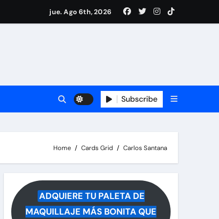
i Medina y revela lo que muchos querían saber
jue. Ago 6th, 2026
 reacciona a la noticia
Subscribe
Home
Cards Grid
Carlos Santana
ADQUIERE TU PALETA DE
MAQUILLAJE MÁS BONITA QUE