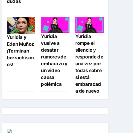
dudas
Yuridia
Yuridia
Yuridia y
vuelve a
rompe el
Edén Muñoz
desatar
silencio y
¡Terminan
rumores de
responde de
borrachísim
embarazo y
una vez por
os!
un video
todas sobre
causa
si está
polémica
embarazad
a de nuevo