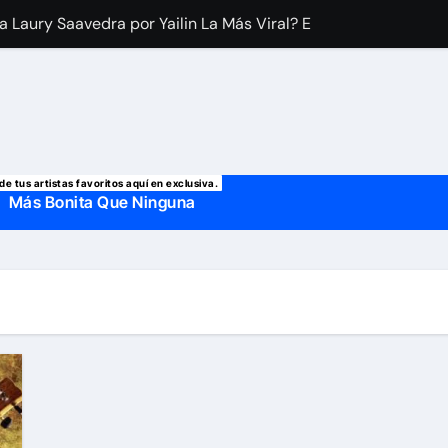
 manda mensaje a Irina Baeva tras imágenes junto a Giovann
o, confirman la muerte de su primer esposo y su actual marido
de tus artistas favoritos aquí en exclusiva.
Más Bonita Que Ninguna