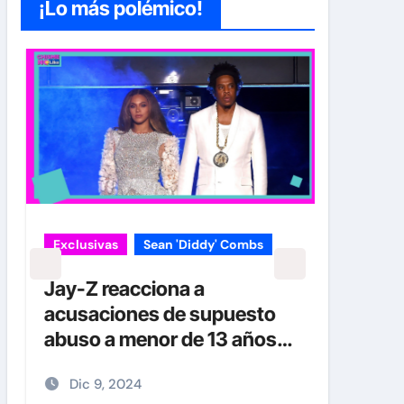
¡Lo más polémico!
Exclusivas
Sean 'Diddy' Combs
Jay-Z reacciona a
acusaciones de supuesto
abuso a menor de 13 años
junto a Diddy Combs en
Dic 9, 2024
plena fiesta