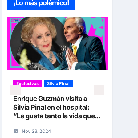
¡Lo más polémico!
Exclusivas
Silvia Pinal
Exclu
Enrique Guzmán visita a
Luis
Silvia Pinal en el hospital:
sinc
“Le gusta tanto la vida que
Silvi
no se quiere ir”
en p
Nov 28, 2024
No