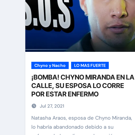
Chyno y Nacho
LO MAS FUERTE
¡BOMBA! CHYNO MIRANDA EN LA
CALLE, SU ESPOSA LO CORRE
POR ESTAR ENFERMO
Jul 27, 2021
Natasha Araos, esposa de Chyno Miranda,
lo habría abandonado debido a su