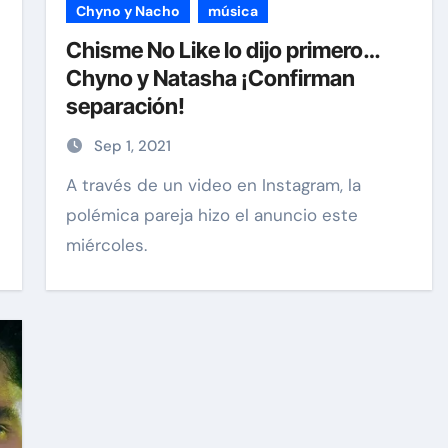
Chyno y Nacho
música
Chisme No Like lo dijo primero…
Chyno y Natasha ¡Confirman
separación!
Sep 1, 2021
A través de un video en Instagram, la
polémica pareja hizo el anuncio este
miércoles.
as
Exclusivas
Sean 'Diddy' Combs
os la
Jay-Z reacciona a
rcio de
acusaciones de supuesto
ick
abuso a menor de 13 años
junto a Diddy Combs en
Dic 9, 2024
plena fiesta