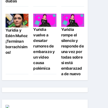
dudas
Yuridia
Yuridia
Yuridia y
vuelve a
rompe el
Edén Muñoz
desatar
silencio y
¡Terminan
rumores de
responde de
borrachísim
embarazo y
una vez por
os!
un video
todas sobre
causa
si está
polémica
embarazad
a de nuevo