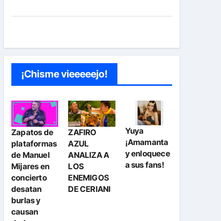
¡Chisme vieeeeejo!
Yuya
Zapatos de
ZAFIRO
¡Amamanta
plataformas
AZUL
y enloquece
de Manuel
ANALIZA A
a sus fans!
Mijares en
LOS
concierto
ENEMIGOS
desatan
DE CERIANI
burlas y
causan