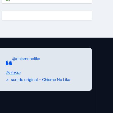
@chismenolike
#niurka
♬ sonido original - Chisme No Like