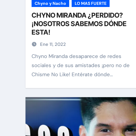
Chyno y Nacho
LO MAS FUERTE
CHYNO MIRANDA ¿PERDIDO?
¡NOSOTROS SABEMOS DÓNDE
ESTA!
Ene 11, 2022
Chyno Miranda desaparece de redes
sociales y de sus amistades ¡pero no de
Chisme No Like! Entérate dónde…
carolina Sandoval
Exclusiv
¡EXCLUSIVA! Revelam
verdad detrás del divo
Carolina Sandoval y N
Hernández
Nov 26, 2024