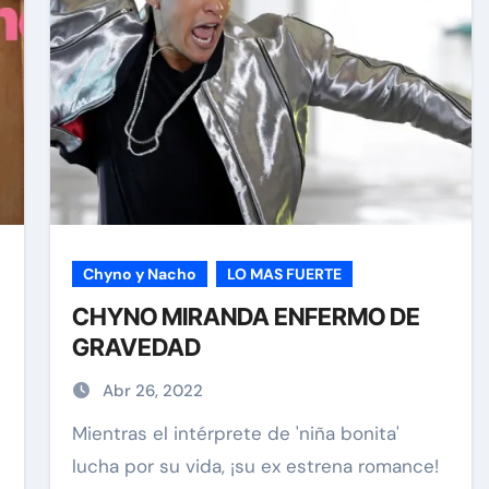
Chyno y Nacho
LO MAS FUERTE
CHYNO MIRANDA ENFERMO DE
GRAVEDAD
Abr 26, 2022
Mientras el intérprete de 'niña bonita'
lucha por su vida, ¡su ex estrena romance!