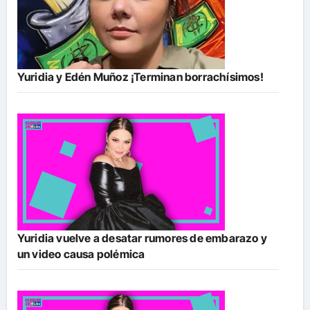
Yuridia y Edén Muñoz ¡Terminan borrachísimos!
Yuridia vuelve a desatar rumores de embarazo y
un video causa polémica