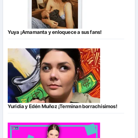
Yuya ¡Amamanta y enloquece a sus fans!
Yuridia y Edén Muñoz ¡Terminan borrachísimos!