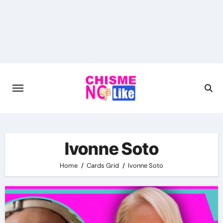
Skip
to
content
Ivonne Soto
Home
Cards Grid
Ivonne Soto