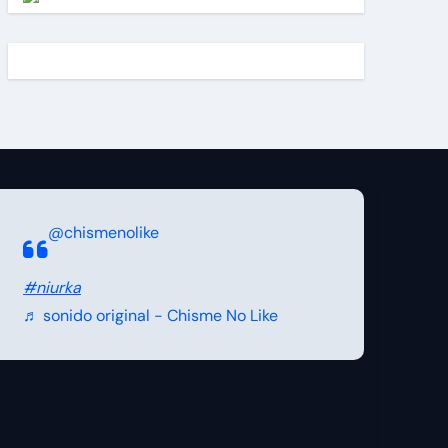
@chismenolike
#niurka
♬ sonido original - Chisme No Like