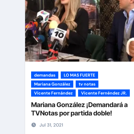
demandas
LO MAS FUERTE
Mariana González
tv notas
Vicente Fernández
Vicente Fernéndez JR.
Mariana González ¡Demandará a
TVNotas por partida doble!
Jul 31, 2021