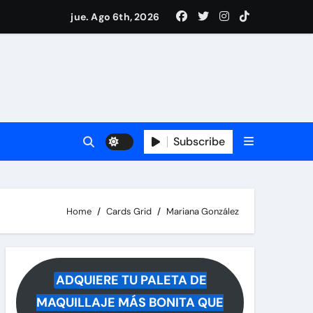
ece tras rumores
jue. Ago 6th, 2026
i Medina y revela lo que muchos querían saber
 reacciona a la noticia
Subscribe
Home
Cards Grid
Mariana González
ADQUIERE TU PALETA DE
MAQUILLAJE MÁS BONITA QUE