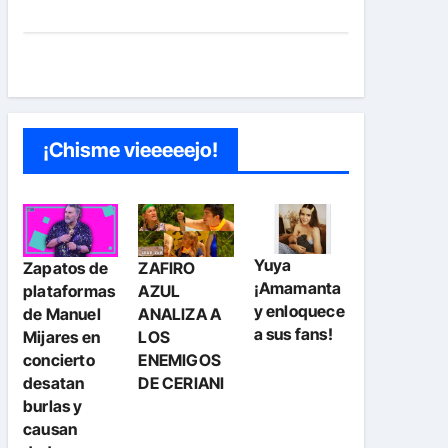
¡Chisme vieeeeejo!
Yuya
Zapatos de
ZAFIRO
¡Amamanta
plataformas
AZUL
y enloquece
de Manuel
ANALIZA A
a sus fans!
Mijares en
LOS
concierto
ENEMIGOS
desatan
DE CERIANI
burlas y
causan