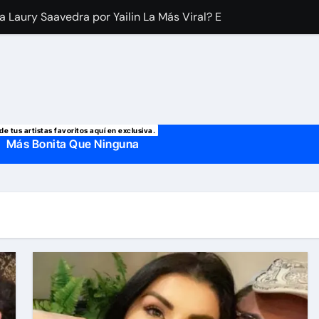
a Laury Saavedra por Yailin La Más Viral? El cantante reapar
 manda mensaje a Irina Baeva tras imágenes junto a Giovann
o, confirman la muerte de su primer esposo y su actual marido
de tus artistas favoritos aquí en exclusiva.
Más Bonita Que Ninguna