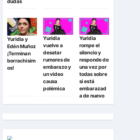
dudas
Yuridia
Yuridia
Yuridia y
vuelve a
rompe el
Edén Muñoz
desatar
silencio y
¡Terminan
rumores de
responde de
borrachísim
embarazo y
una vez por
os!
un video
todas sobre
causa
si está
polémica
embarazad
a de nuevo