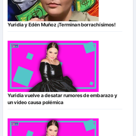
Yuridia y Edén Muñoz ¡Terminan borrachísimos!
Yuridia vuelve a desatar rumores de embarazo y
un video causa polémica