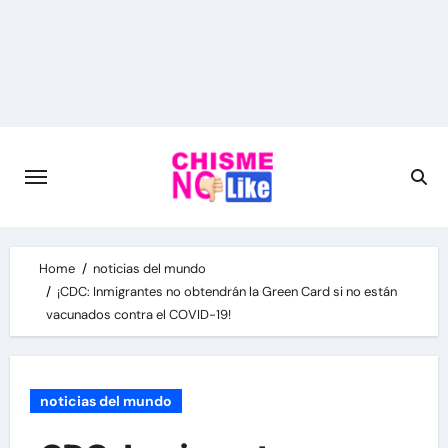
Skip
to
content
Home
noticias del mundo
¡CDC: Inmigrantes no obtendrán la Green Card si no están
vacunados contra el COVID-19!
noticias del mundo