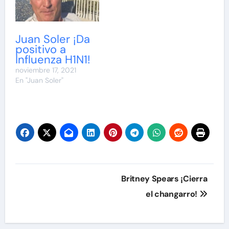
Juan Soler ¡Da
positivo a
Influenza H1N1!
noviembre 17, 2021
En "Juan Soler"
Navegación
Britney Spears ¡Cierra
de
el changarro!
entradas