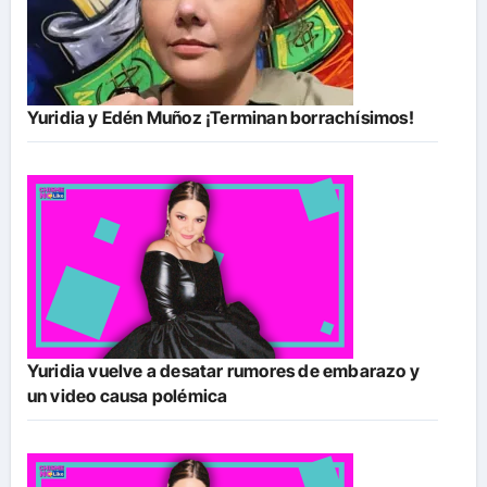
Yuridia y Edén Muñoz ¡Terminan borrachísimos!
Yuridia vuelve a desatar rumores de embarazo y
un video causa polémica