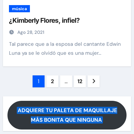
música
¿Kimberly Flores, infiel?
Ago 28, 2021
Tal parece que a la esposa del cantante Edwin
Luna ya se le olvidó que es una mujer…
Paginación
1
2
…
12
de
entradas
ADQUIERE TU PALETA DE MAQUILLAJE
MÁS BONITA QUE NINGUNA