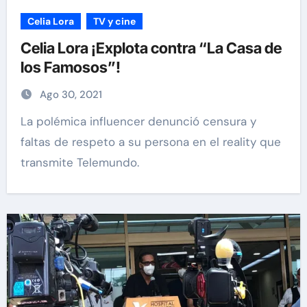
Celia Lora
TV y cine
Celia Lora ¡Explota contra “La Casa de
los Famosos”!
Ago 30, 2021
La polémica influencer denunció censura y
faltas de respeto a su persona en el reality que
transmite Telemundo.