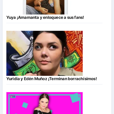
Yuya ¡Amamanta y enloquece a sus fans!
Yuridia y Edén Muñoz ¡Terminan borrachísimos!