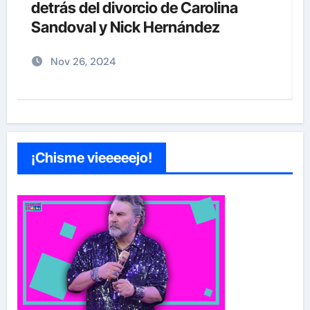
supuesto abuso a menor de 13 años
junto a Diddy Combs en plena fiesta
Dic 9, 2024
¡Chisme vieeeeejo!