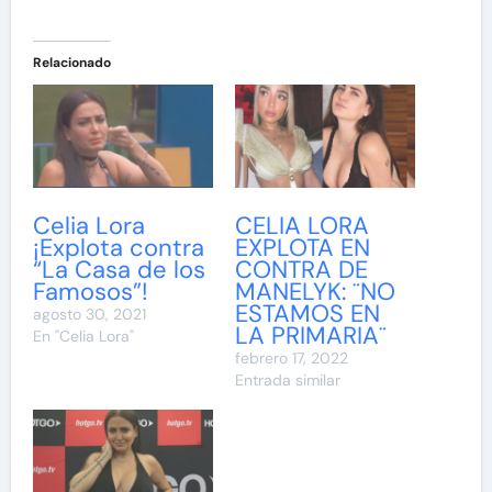
Relacionado
Celia Lora
CELIA LORA
¡Explota contra
EXPLOTA EN
“La Casa de los
CONTRA DE
Famosos”!
MANELYK: ¨NO
ESTAMOS EN
agosto 30, 2021
LA PRIMARIA¨
En "Celia Lora"
febrero 17, 2022
Entrada similar