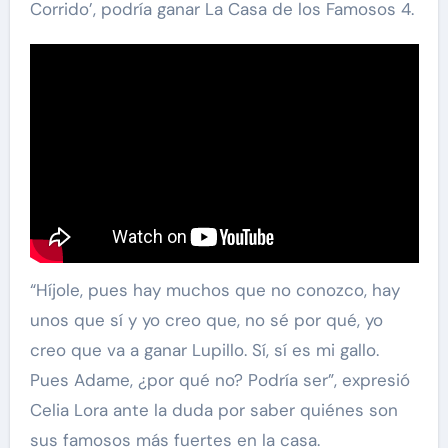
Corrido’, podría ganar La Casa de los Famosos 4.
“Híjole, pues hay muchos que no conozco, hay
unos que sí y yo creo que, no sé por qué, yo
creo que va a ganar Lupillo. Sí, sí es mi gallo.
Pues Adame, ¿por qué no? Podría ser”, expresió
Celia Lora ante la duda por saber quiénes son
sus famosos más fuertes en la casa.