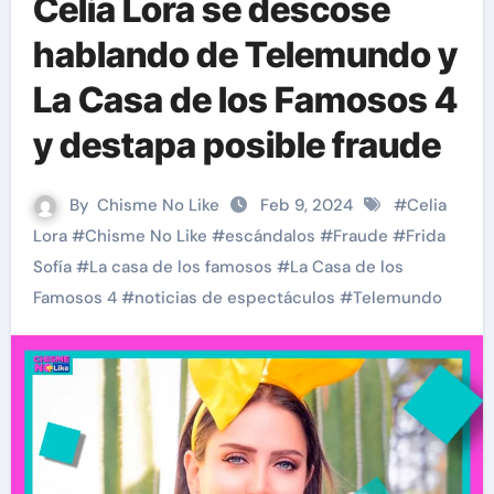
Celia Lora se descose
hablando de Telemundo y
La Casa de los Famosos 4
y destapa posible fraude
By
Chisme No Like
Feb 9, 2024
#
Celia
Lora
#
Chisme No Like
#
escándalos
#
Fraude
#
Frida
Sofía
#
La casa de los famosos
#
La Casa de los
Famosos 4
#
noticias de espectáculos
#
Telemundo