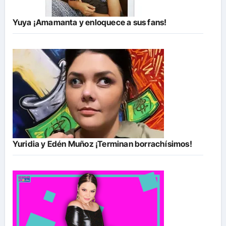
Yuya ¡Amamanta y enloquece a sus fans!
Yuridia y Edén Muñoz ¡Terminan borrachísimos!