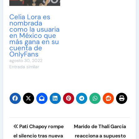
Celia Lora es
nombrada
como la usuaria
en México que
más gana en su
cuenta de
OnlyFans
agosto 30, 2022
Entrada similar
Navegación
Pati Chapoy rompe
Marido de Thalí García
de
el silencio tras nueva
reacciona a supuesto