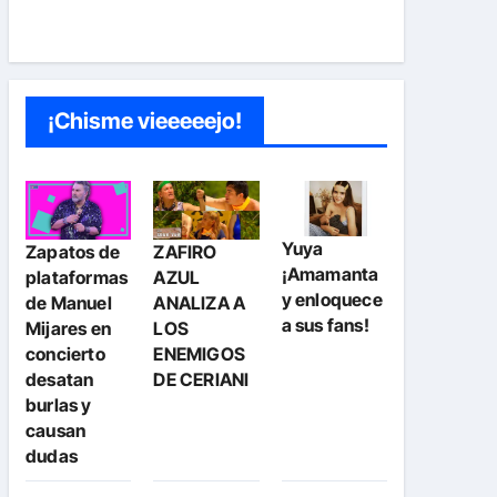
¡Chisme vieeeeejo!
Yuya
Zapatos de
ZAFIRO
¡Amamanta
plataformas
AZUL
y enloquece
de Manuel
ANALIZA A
a sus fans!
Mijares en
LOS
concierto
ENEMIGOS
desatan
DE CERIANI
burlas y
causan
dudas