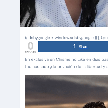
(adsbygoogle = window.adsbygoogle || []).pu
0
Share
SHARES
En exclusiva en Chisme no Like en días pasados te presentamos que el novio de Livia Brito
fue acusado ¡de privación de la libertad y