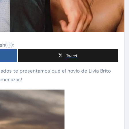
sh({});
Tweet
 amenazas!