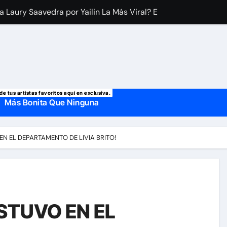
 manda mensaje a Irina Baeva tras imágenes junto a Giovann
o, confirman la muerte de su primer esposo y su actual marido
de tus artistas favoritos aquí en exclusiva.
Más Bonita Que Ninguna
EN EL DEPARTAMENTO DE LIVIA BRITO!
ESTUVO EN EL