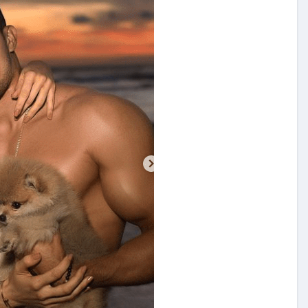
carolina Sandoval
Exclusivas
¡EXCLUSIVA! Revelamos la
verdad detrás del divorcio de
nte de
Carolina Sandoval y Nick
vos
Hernández
d
Nov 26, 2024