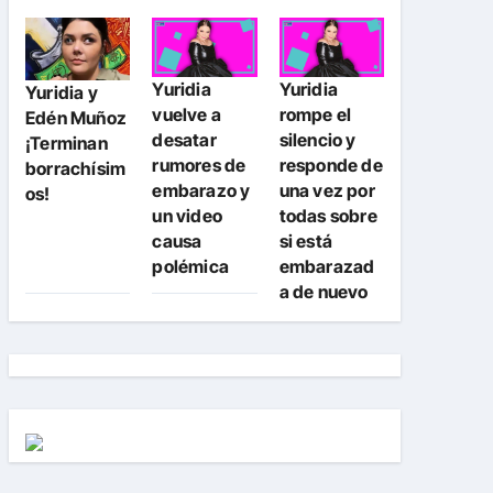
Yuridia
Yuridia
Yuridia y
vuelve a
rompe el
Edén Muñoz
desatar
silencio y
¡Terminan
rumores de
responde de
borrachísim
embarazo y
una vez por
os!
un video
todas sobre
causa
si está
polémica
embarazad
a de nuevo