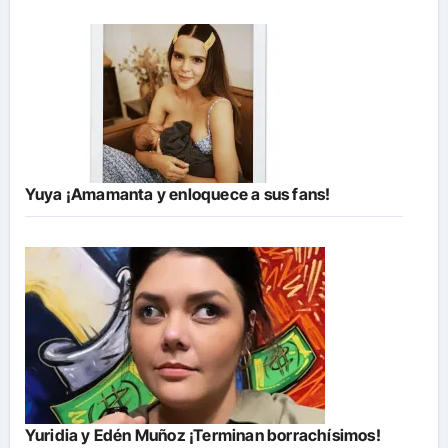
Yuya ¡Amamanta y enloquece a sus fans!
Yuridia y Edén Muñoz ¡Terminan borrachísimos!