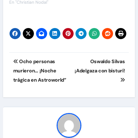
En "Christian Nodal"
Navegación
Ocho personas
Oswaldo Silvas
de
murieron… ¡Noche
¡Adelgaza con bisturí!
trágica en Astroworld”
entradas