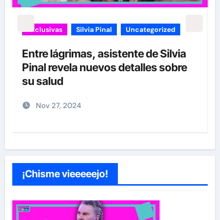
carolina Sandoval
Exclusivas
¡EXCLUSIVA! Revelamos la verdad
detrás del divorcio de Carolina
Sandoval y Nick Hernández
Nov 26, 2024
¡Chisme vieeeeejo!