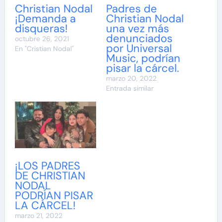
Christian Nodal
Padres de
¡Demanda a
Christian Nodal
disqueras!
una vez más
denunciados
octubre 26, 2021
por Universal
En "Cristian Nodal"
Music, podrían
pisar la cárcel.
marzo 20, 2022
Entrada similar
¡LOS PADRES
DE CHRISTIAN
NODAL
PODRÍAN PISAR
LA CÁRCEL!
marzo 21, 2022