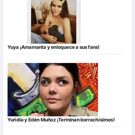
Yuya ¡Amamanta y enloquece a sus fans!
Yuridia y Edén Muñoz ¡Terminan borrachísimos!