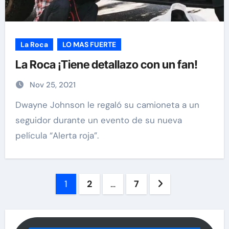
La Roca
LO MAS FUERTE
La Roca ¡Tiene detallazo con un fan!
Nov 25, 2021
Dwayne Johnson le regaló su camioneta a un
seguidor durante un evento de su nueva
película “Alerta roja”.
Paginación
1
2
…
7
de
entradas