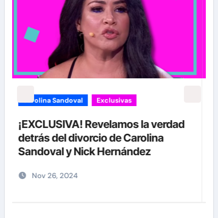
Exclusivas
Sean 'Diddy' Combs
Jay-Z reacciona a acusaciones de
supuesto abuso a menor de 13 años
junto a Diddy Combs en plena fiesta
Dic 9, 2024