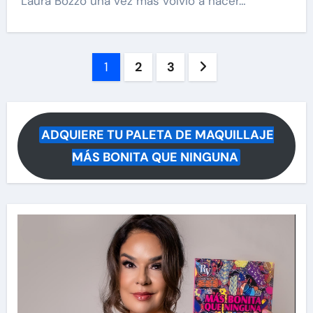
Laura Bozzo una vez más volvió a hacer…
Paginación
1
2
3
de
entradas
ADQUIERE TU PALETA DE MAQUILLAJE
MÁS BONITA QUE NINGUNA