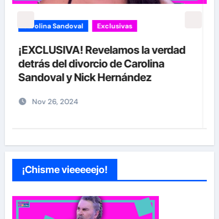
Exclusivas
Sean 'Diddy' Combs
Jay-Z reacciona a acusaciones de
supuesto abuso a menor de 13 años
junto a Diddy Combs en plena fiesta
Dic 9, 2024
¡Chisme vieeeeejo!