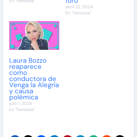
foro
En "Famosos"
abril 22, 2024
En "Famosos"
Laura Bozzo
reaparece
como
conductora de
Venga la Alegría
y causa
polémica
julio 1, 2024
En "Famosos"