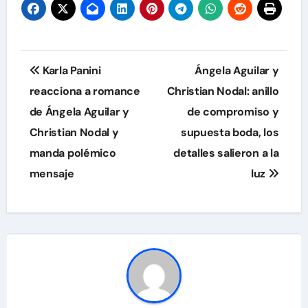
Navegación
Karla Panini
Ángela Aguilar y
de
reacciona a romance
Christian Nodal: anillo
de Ángela Aguilar y
de compromiso y
entradas
Christian Nodal y
supuesta boda, los
manda polémico
detalles salieron a la
mensaje
luz