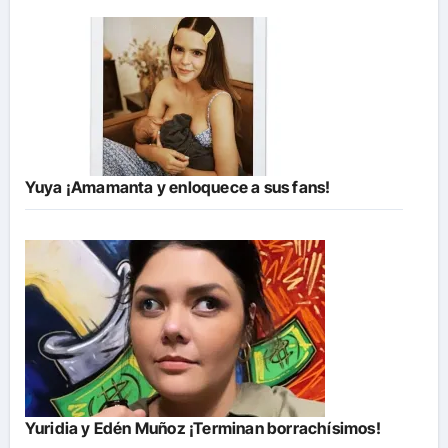
Yuya ¡Amamanta y enloquece a sus fans!
Yuridia y Edén Muñoz ¡Terminan borrachísimos!