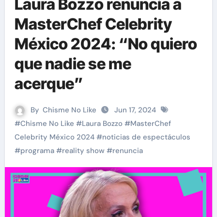
Laura Bozzo renuncia a
MasterChef Celebrity
México 2024: “No quiero
que nadie se me
acerque”
By
Chisme No Like
Jun 17, 2024
#
Chisme No Like
#
Laura Bozzo
#
MasterChef
Celebrity México 2024
#
noticias de espectáculos
#
programa
#
reality show
#
renuncia