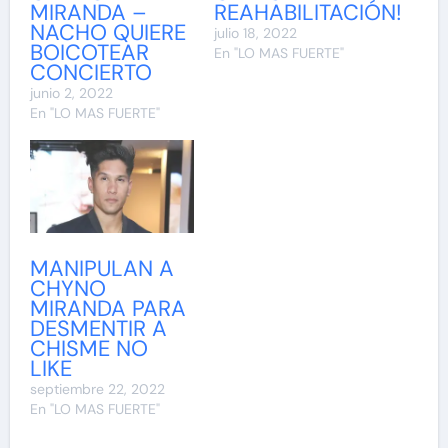
MIRANDA –
REAHABILITACIÓN!
NACHO QUIERE
julio 18, 2022
BOICOTEAR
En "LO MAS FUERTE"
CONCIERTO
junio 2, 2022
En "LO MAS FUERTE"
MANIPULAN A
CHYNO
MIRANDA PARA
DESMENTIR A
CHISME NO
LIKE
septiembre 22, 2022
En "LO MAS FUERTE"