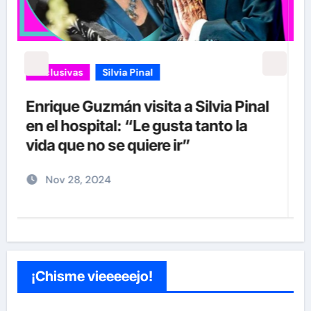
Exclusivas
Silvia Pinal
Luis Enrique Guzmán se sincera
sobre situación de Silvia Pinal y
declara: “Está en proceso de partir”
Nov 28, 2024
¡Chisme vieeeeejo!