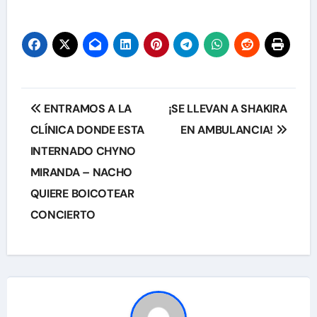
Navegación
ENTRAMOS A LA
¡SE LLEVAN A SHAKIRA
de
CLÍNICA DONDE ESTA
EN AMBULANCIA!
INTERNADO CHYNO
entradas
MIRANDA – NACHO
QUIERE BOICOTEAR
CONCIERTO