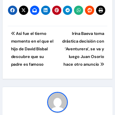
Navegación
Así fue el tierno
Irina Baeva toma
de
momento en el que el
drástica decisión con
hijo de David Bisbal
‘Aventurera’, se va y
entradas
descubre que su
luego Juan Osorio
padre es famoso
hace otro anuncio