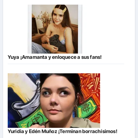
Yuya ¡Amamanta y enloquece a sus fans!
Yuridia y Edén Muñoz ¡Terminan borrachísimos!