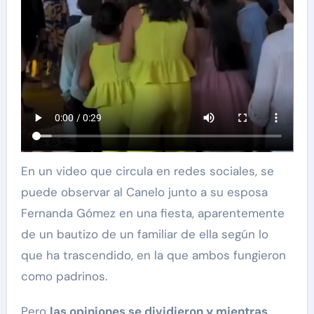
En un video que circula en redes sociales, se
puede observar al Canelo junto a su esposa
Fernanda Gómez en una fiesta, aparentemente
de un bautizo de un familiar de ella según lo
que ha trascendido, en la que ambos fungieron
como padrinos.
Pero
las opiniones se dividieron y mientras