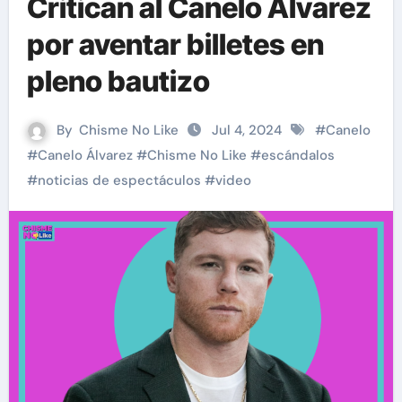
Critican al Canelo Álvarez
por aventar billetes en
pleno bautizo
By
Chisme No Like
Jul 4, 2024
#
Canelo
#
Canelo Álvarez
#
Chisme No Like
#
escándalos
#
noticias de espectáculos
#
video