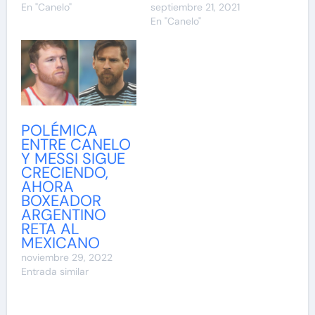
En "Canelo"
septiembre 21, 2021
En "Canelo"
POLÉMICA
ENTRE CANELO
Y MESSI SIGUE
CRECIENDO,
AHORA
BOXEADOR
ARGENTINO
RETA AL
MEXICANO
noviembre 29, 2022
Entrada similar