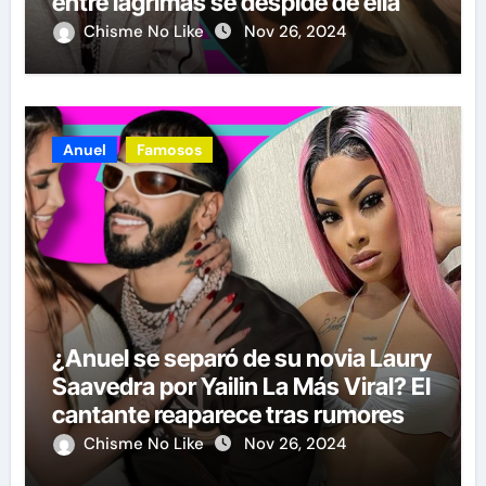
entre lágrimas se despide de ella
Chisme No Like
Nov 26, 2024
Anuel
Famosos
¿Anuel se separó de su novia Laury
Saavedra por Yailin La Más Viral? El
cantante reaparece tras rumores
Chisme No Like
Nov 26, 2024