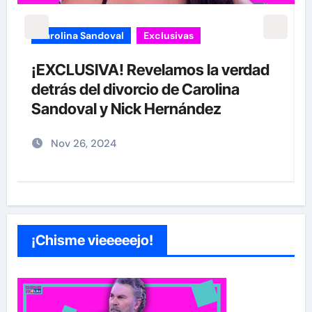
Exclusivas
Sean 'Diddy' Combs
Jay-Z reacciona a acusaciones de
supuesto abuso a menor de 13 años
junto a Diddy Combs en plena fiesta
Dic 9, 2024
¡Chisme vieeeeejo!