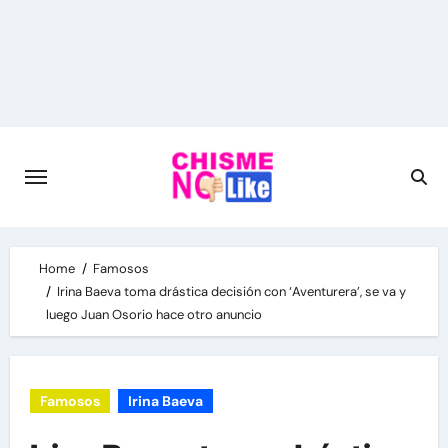
Skip
to
content
Home
Famosos
Irina Baeva toma drástica decisión con ‘Aventurera’, se va y
luego Juan Osorio hace otro anuncio
Famosos
Irina Baeva