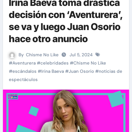
Irina Baeva toma drástica
decisión con ‘Aventurera’,
se va y luego Juan Osorio
hace otro anuncio
By
Chisme No Like
Jul 5, 2024
#
Aventurera
#
celebridades
#
Chisme No Like
#
escándalos
#
Irina Baeva
#
Juan Osorio
#
noticias de
espectáculos