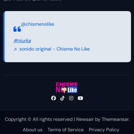
@chismenolike
#niurka
♬ sonido original - Chisme No Like
Copyright © All rights reserved
|
Newsair
by
Themeansar
.
About us
Terms of Service
Privacy Policy