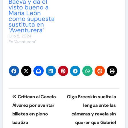
Baeva y da el
visto bueno a
María León
como supuesta
sustituta en
‘Aventurera’
julio 5, 2024
En "Aventurera"
Navegación
Critican al Canelo
Olga Breeskin suelta la
de
Álvarez por aventar
lengua ante las
billetes en pleno
cámaras y revela sin
entradas
bautizo
querer que Gabriel