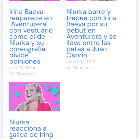
Irina Baeva
Niurka barre y
reaparece en
trapea con Irina
‘Aventurera’
Baeva por su
con vestuario
debut en
como el de
Aventurera y se
Niurka y su
lleva entre las
coreografía
patas a Juan
divide
Osorio
opiniones
junio 24, 2024
julio 19, 2024
En "Famosos"
En "Famosos"
Niurka
reacciona a
salida de Irina