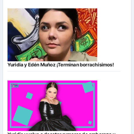
Yuridia y Edén Muñoz ¡Terminan borrachísimos!