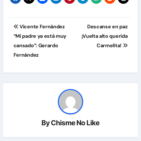
Navegación
Vicente Fernández
Descanse en paz
de
“Mi padre ya está muy
¡Vuelta alto querida
cansado”: Gerardo
Carmelita!
entradas
Fernández
By
Chisme No Like