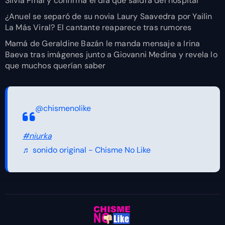
Silvia Pinal y confirma el día que saldrá del hospital
¿Anuel se separó de su novia Laury Saavedra por Yailin
La Más Viral? El cantante reaparece tras rumores
Mamá de Geraldine Bazán le manda mensaje a Irina
Baeva tras imágenes junto a Giovanni Medina y revela lo
que muchos querían saber
@chismenolike
#niurka
♬ sonido original - Chisme No Like