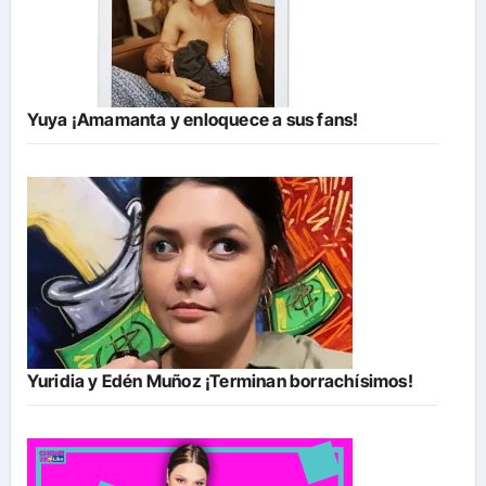
Yuya ¡Amamanta y enloquece a sus fans!
Yuridia y Edén Muñoz ¡Terminan borrachísimos!