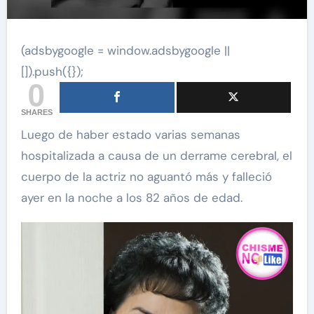
(adsbygoogle = window.adsbygoogle ||
[]).push({});
0
SHARES
Luego de haber estado varias semanas
hospitalizada a causa de un derrame cerebral, el
cuerpo de la actriz no aguantó más y falleció
ayer en la noche a los 82 años de edad.