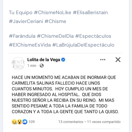
Tu Equipo #ChismeNoLike #ElisaBeristain
#JavierCeriani #Chisme
#Farándula #ChismeDelDía #Espectáculos
#ElChismeEsVida #LaBrújulaDelEspectáculo