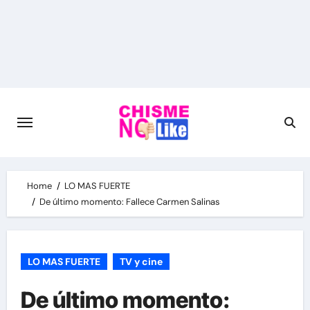
Skip
to
content
Home
LO MAS FUERTE
De último momento: Fallece Carmen Salinas
LO MAS FUERTE
TV y cine
De último momento: