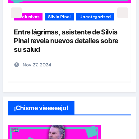
carolina Sandoval
Exclusivas
¡EXCLUSIVA! Revelamos la verdad
detrás del divorcio de Carolina
Sandoval y Nick Hernández
Nov 26, 2024
¡Chisme vieeeeejo!