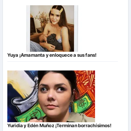
Yuya ¡Amamanta y enloquece a sus fans!
Yuridia y Edén Muñoz ¡Terminan borrachísimos!