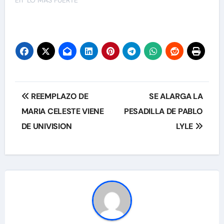
En "LO MAS FUERTE"
Navegación
REEMPLAZO DE
SE ALARGA LA
de
MARIA CELESTE VIENE
PESADILLA DE PABLO
DE UNIVISION
LYLE
entradas