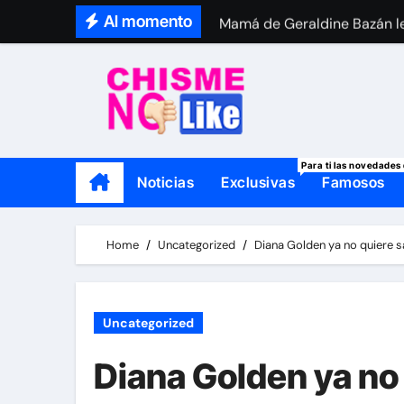
Skip
Al momento
Mamá de Geraldine Bazán le
to
Thalí García se viste de lut
content
Para ti las novedades 
Noticias
Exclusivas
Famosos
Home
Uncategorized
Diana Golden ya no quiere 
Uncategorized
Diana Golden ya no