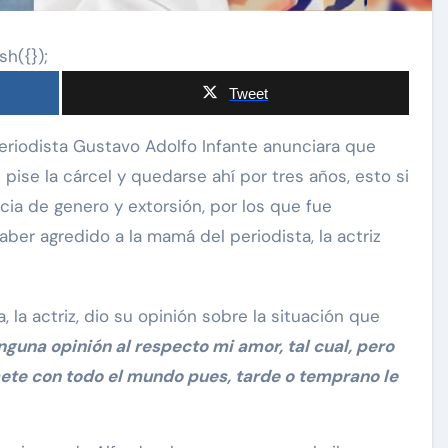
sh({});
Tweet
pise la cárcel y quedarse ahí por tres años, esto si
cia de genero y extorsión, por los que fue
carolina Sandoval
Exclusivas
r agredido a la mamá del periodista, la actriz
¡EXCLUSIVA! Revelamos la
verdad detrás del divorcio de
nte de
 la actriz, dio su opinión sobre la situación que
Carolina Sandoval y Nick
vos
nguna opinión al respecto mi amor, tal cual, pero
Hernández
d
mete con todo el mundo pues, tarde o temprano le
Nov 26, 2024