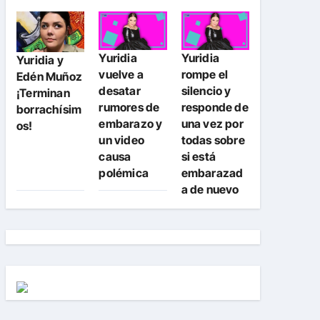
Yuridia
Yuridia
Yuridia y
vuelve a
rompe el
Edén Muñoz
desatar
silencio y
¡Terminan
rumores de
responde de
borrachísim
embarazo y
una vez por
os!
un video
todas sobre
causa
si está
polémica
embarazad
a de nuevo