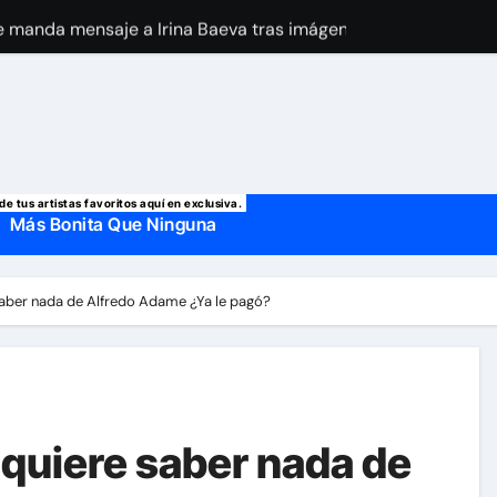
 manda mensaje a Irina Baeva tras imágenes junto a Giovann
o, confirman la muerte de su primer esposo y su actual marido
de tus artistas favoritos aquí en exclusiva.
Más Bonita Que Ninguna
saber nada de Alfredo Adame ¿Ya le pagó?
 quiere saber nada de