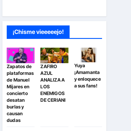
¡Chisme vieeeeejo!
Yuya
Zapatos de
ZAFIRO
¡Amamanta
plataformas
AZUL
y enloquece
de Manuel
ANALIZA A
a sus fans!
Mijares en
LOS
concierto
ENEMIGOS
desatan
DE CERIANI
burlas y
causan
dudas