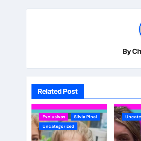
By
Ch
Related Post
Exclusivas
Silvia Pinal
Uncate
Uncategorized