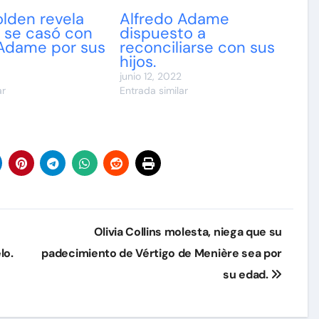
lden revela
Alfredo Adame
 se casó con
dispuesto a
 Adame por sus
reconciliarse con sus
hijos.
junio 12, 2022
ar
Entrada similar
Olivia Collins molesta, niega que su
lo.
padecimiento de Vértigo de Menière sea por
su edad.