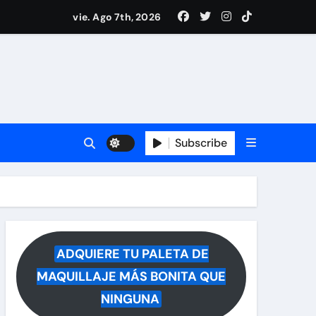
i Medina y revela lo que muchos querían saber
vie. Ago 7th, 2026
 reacciona a la noticia
Subscribe
ADQUIERE TU PALETA DE
MAQUILLAJE MÁS BONITA QUE
NINGUNA