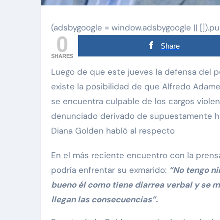
(adsbygoogle = window.adsbygoogle || []).pu
0
Share
SHARES
Luego de que este jueves la defensa del periodista Gustavo Adolfo Infante anunciara que
existe la posibilidad de que Alfredo Adame 
se encuentra culpable de los cargos violen
via Pinal
Exclusivas
Silvia Pinal
denunciado derivado de supuestamente habe
Uncategorized
Diana Golden habló al respecto
e Guzmán se
e situación de
Entre lágrimas, asiste
En el más reciente encuentro con la prensa,
y declara: “Está
Silvia Pinal revela nue
podría enfrentar su exmarido:
“No tengo ni
e partir”
detalles sobre su salu
bueno él como tiene diarrea verbal y se 
llegan las consecuencias”.
Nov 27, 2024