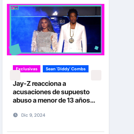
Exclusivas
Sean 'Diddy' Combs
Jay-Z reacciona a
acusaciones de supuesto
abuso a menor de 13 años
junto a Diddy Combs en
Dic 9, 2024
plena fiesta