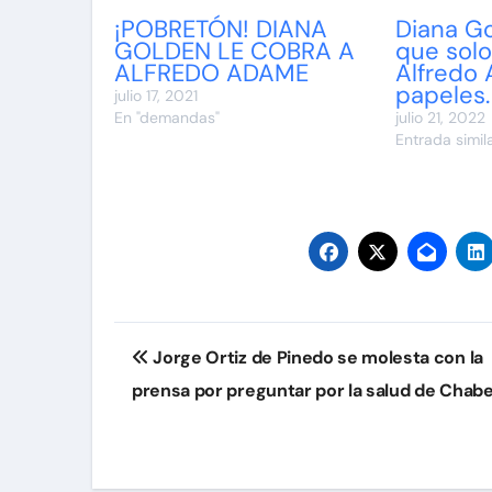
¡POBRETÓN! DIANA
Diana Go
GOLDEN LE COBRA A
que solo
ALFREDO ADAME
Alfredo
papeles.
julio 17, 2021
En "demandas"
julio 21, 2022
Entrada simil
Navegación
Jorge Ortiz de Pinedo se molesta con la
de
prensa por preguntar por la salud de Chabe
entradas