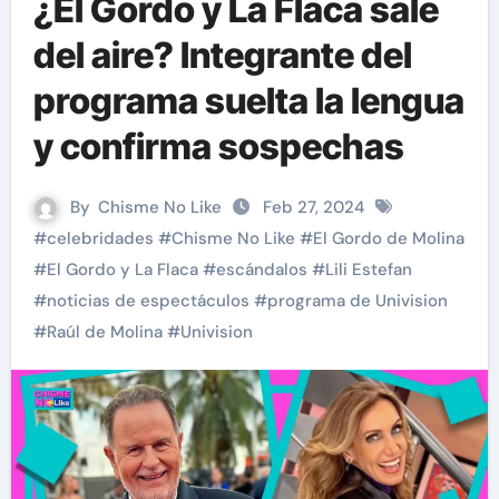
¿El Gordo y La Flaca sale
del aire? Integrante del
programa suelta la lengua
y confirma sospechas
By
Chisme No Like
Feb 27, 2024
#
celebridades
#
Chisme No Like
#
El Gordo de Molina
#
El Gordo y La Flaca
#
escándalos
#
Lili Estefan
#
noticias de espectáculos
#
programa de Univision
#
Raúl de Molina
#
Univision