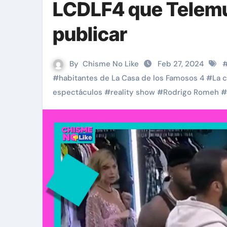
LCDLF4 que Telemu
publicar
By
Chisme No Like
Feb 27, 2024
#
habitantes de La Casa de los Famosos 4
#
La 
espectáculos
#
reality show
#
Rodrigo Romeh
#