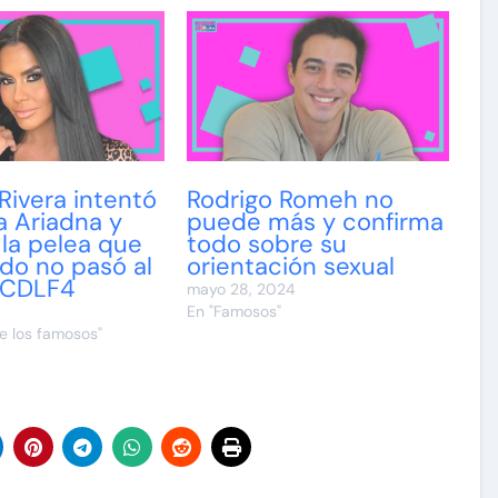
 Rivera intentó
Rodrigo Romeh no
a Ariadna y
puede más y confirma
 la pelea que
todo sobre su
do no pasó al
orientación sexual
 LCDLF4
mayo 28, 2024
En "Famosos"
e los famosos"