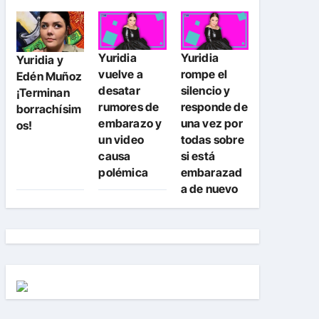
Yuridia
Yuridia
Yuridia y
vuelve a
rompe el
Edén Muñoz
desatar
silencio y
¡Terminan
rumores de
responde de
borrachísim
embarazo y
una vez por
os!
un video
todas sobre
causa
si está
polémica
embarazad
a de nuevo
fyp
#viral
#parati
#chisme
#lomasviral