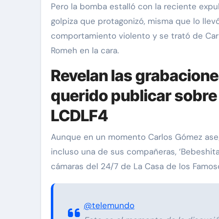
Pero la bomba estalló con la reciente expu
golpiza que protagonizó, misma que lo llev
comportamiento violento y se trató de Car
Romeh en la cara.
Revelan las grabacion
querido publicar sobre 
LCDLF4
Silvia Pinal
Exclusivas
Silvia Pinal
zmán visita a
Luis Enrique Guzmá
Aunque en un momento Carlos Gómez aseg
 en el hospital:
sincera sobre situac
incluso una de sus compañeras, ‘Bebeshita’,
anto la vida que
Silvia Pinal y declara
cámaras del 24/7 de La Casa de los Famos
 ir”
en proceso de partir
24
Nov 28, 2024
@telemundo