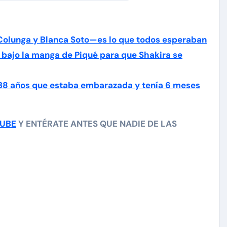
Colunga y Blanca Soto—es lo que todos esperaban
 bajo la manga de Piqué para que Shakira se
 38 años que estaba embarazada y tenía 6 meses
TUBE
Y ENTÉRATE ANTES QUE NADIE DE LAS