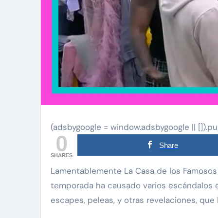
(adsbygoogle = window.adsbygoogle || []).pu
0
Share
SHARES
Lamentablemente La Casa de los Famosos 4 por Telemundo, desde que comenzó su nueva
temporada ha causado varios escándalos en
escapes, peleas, y otras revelaciones, que h