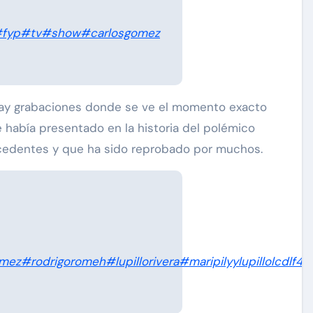
fyp
#tv
#show
#carlosgomez
 hay grabaciones donde se ve el momento exacto
 había presentado en la historia del polémico
cedentes y que ha sido reprobado por muchos.
omez
#rodrigoromeh
#lupillorivera
#maripilyylupillolcdlf4
#