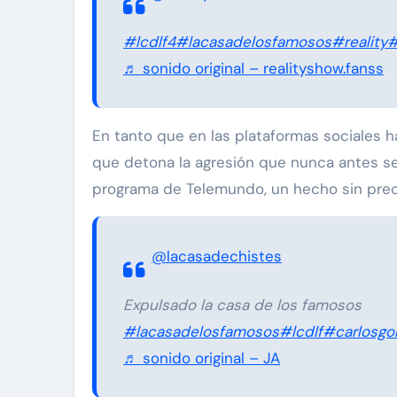
#lcdlf4
#lacasadelosfamosos
#reality
#
♬ sonido original – realityshow.fanss
En tanto que en las plataformas sociales
que detona la agresión que nunca antes se
programa de Telemundo, un hecho sin pre
@lacasadechistes
Expulsado la casa de los famosos
#lacasadelosfamosos
#lcdlf
#carlosg
♬ sonido original – JA