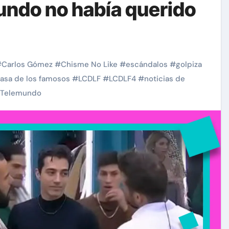
ndo no había querido
#
Carlos Gómez
#
Chisme No Like
#
escándalos
#
golpiza
casa de los famosos
#
LCDLF
#
LCDLF4
#
noticias de
Telemundo