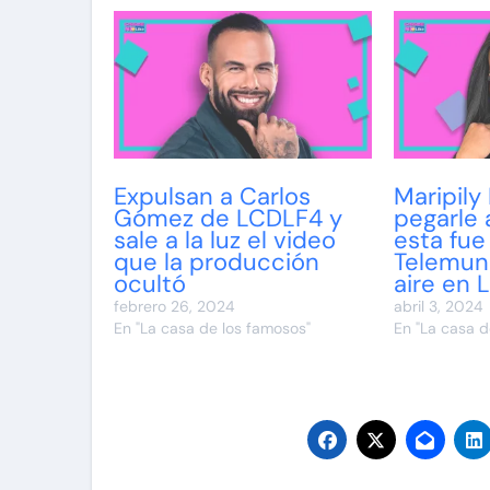
Expulsan a Carlos
Maripily
Gómez de LCDLF4 y
pegarle 
sale a la luz el video
esta fue
que la producción
Telemun
ocultó
aire en
febrero 26, 2024
abril 3, 2024
En "La casa de los famosos"
En "La casa d