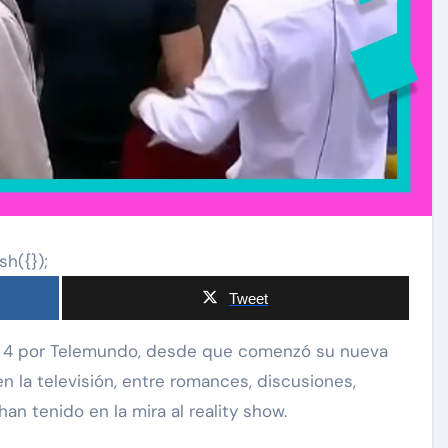
sh({});
Tweet
 la televisión, entre romances, discusiones,
an tenido en la mira al reality show.