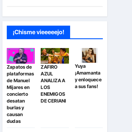
¡Chisme vieeeeejo!
Yuya
Zapatos de
ZAFIRO
¡Amamanta
plataformas
AZUL
y enloquece
de Manuel
ANALIZA A
a sus fans!
Mijares en
LOS
concierto
ENEMIGOS
desatan
DE CERIANI
burlas y
causan
dudas