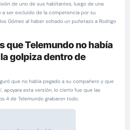
lsión de uno de sus habitantes, luego de una
ó a ser excluido de la competencia por su
los Gómez al haber soltado un puñetazo a Rodrigo
es que Telemundo no había
la golpiza dentro de
Exclusivas
Silvia Pinal
Uncategorized
n se
uró que no había pegado a su compañero y que
ión de
Entre lágrimas, asistente de
 apoyara esta versión, lo cierto fue que las
: “Está
Silvia Pinal revela nuevos
os 4 de Telemundo grabaron todo.
”
detalles sobre su salud
Nov 27, 2024