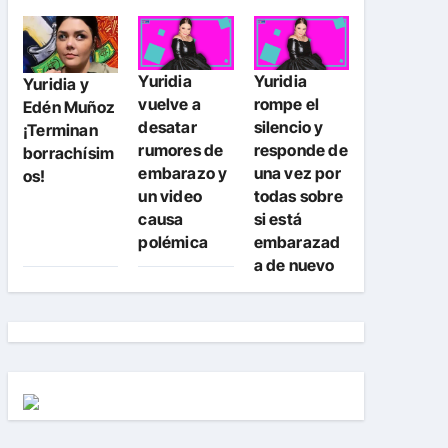
Yuridia
Yuridia
Yuridia y
vuelve a
rompe el
Edén Muñoz
desatar
silencio y
¡Terminan
rumores de
responde de
borrachísim
embarazo y
una vez por
os!
un video
todas sobre
causa
si está
polémica
embarazad
a de nuevo