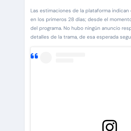
Las estimaciones de la plataforma indican
en los primeros 28 días; desde el momento 
del programa. No hubo ningún anuncio resp
detalles de la trama, de esa esperada se
an 'Diddy' Combs
Exclusivas
Silvia Pinal
ona a
Enrique Guzmán visita
 de supuesto
Silvia Pinal en el hospi
r de 13 años
“Le gusta tanto la vid
y Combs en
no se quiere ir”
Nov 28, 2024