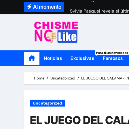
Skip
Al momento
Sylvia Pasquel revela el últ
to
¿Anuel se separó de su novi
content
Mamá de Geraldine Bazán le
Thalí García se viste de lut
Para ti las novedades 
Noticias
Exclusivas
Famosos
Home
Uncategorized
EL JUEGO DEL CALAMAR: 
Uncategorized
EL JUEGO DEL CAL