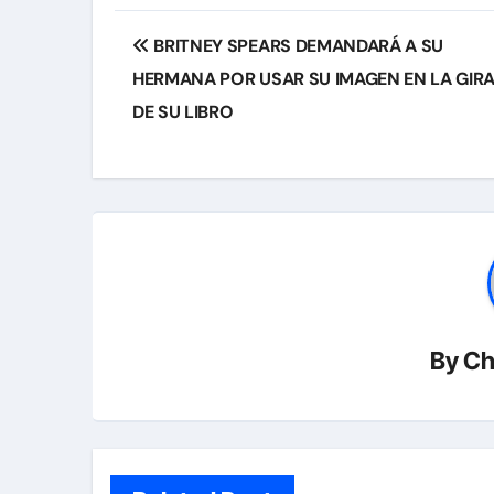
Navegación
BRITNEY SPEARS DEMANDARÁ A SU
de
HERMANA POR USAR SU IMAGEN EN LA GIR
entradas
DE SU LIBRO
By
Ch