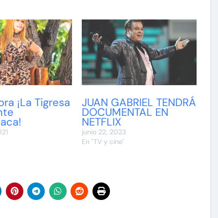
ora ¡La Tigresa
JUAN GABRIEL TENDRÁ
nte
DOCUMENTAL EN
taca!
NETFLIX
021
junio 22, 2023
En "TV y cine"