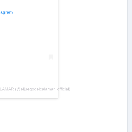
stagram
LAMAR (@eljuegodelcalamar_official)