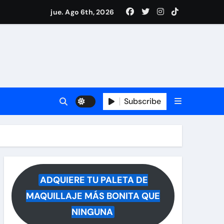
drá del hospital
jue. Ago 6th, 2026
ece tras rumores
i Medina y revela lo que muchos querían saber
 reacciona a la noticia
Subscribe
ADQUIERE TU PALETA DE
MAQUILLAJE MÁS BONITA QUE
NINGUNA