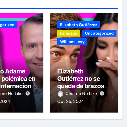
gorized
Elizabeth Gutiérrez
Famosos
Uncategorized
William Levy
do Adame
Elizabeth
 polémica en
Gutiérrez no se
 Internacional
queda de brazos
ombre por
cruzados y le
sme No Like
Chisme No Like
elicitando a
contesta a William
 2024
Oct 25, 2024
y Guevara
Levy tras las
advertencias de
demandas