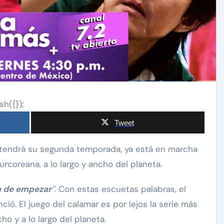
sh({});
Tweet
tendrá su segunda temporada, ya está en marcha
rcoreana, a lo largo y ancho del planeta.
a de empezar¨
. Con estas escuetas palabras, el
ó. El juego del calamar es por lejos la serie más
ho y a lo largo del planeta.