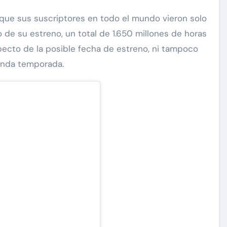
 que sus suscriptores en todo el mundo vieron solo
de su estreno, un total de 1.650 millones de horas
ecto de la posible fecha de estreno, ni tampoco
gunda temporada.
Exclusivas
Silvia Pinal
 a
Luis Enrique Guzmán se
tal:
sincera sobre situación de
a que
Silvia Pinal y declara: “Está
en proceso de partir”
Nov 28, 2024