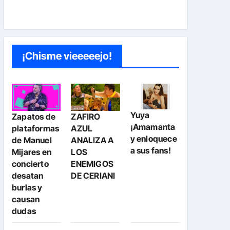
¡Chisme vieeeeejo!
Yuya
Zapatos de
ZAFIRO
¡Amamanta
plataformas
AZUL
y enloquece
de Manuel
ANALIZA A
a sus fans!
Mijares en
LOS
concierto
ENEMIGOS
desatan
DE CERIANI
burlas y
causan
dudas