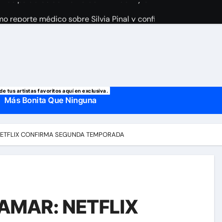
imo reporte médico sobre Silvia Pinal y confirma el día que sal
a Laury Saavedra por Yailin La Más Viral? El cantante reapar
 manda mensaje a Irina Baeva tras imágenes junto a Giovann
o, confirman la muerte de su primer esposo y su actual marido
de tus artistas favoritos aquí en exclusiva.
Más Bonita Que Ninguna
NETFLIX CONFIRMA SEGUNDA TEMPORADA
AMAR: NETFLIX