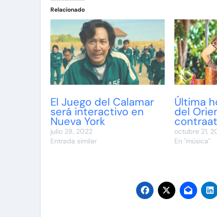
Relacionado
El Juego del Calamar
Última h
será interactivo en
del Orie
Nueva York
contraa
julio 28, 2022
octubre 21, 2
Entrada similar
En "música"