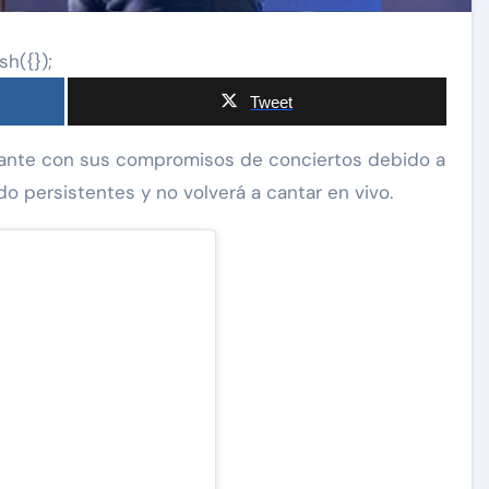
sh({});
Tweet
o persistentes y no volverá a cantar en vivo.
Exclusivas
Silvia Pinal
 a
Luis Enrique Guzmán se
tal:
sincera sobre situación de
a que
Silvia Pinal y declara: “Está
en proceso de partir”
Nov 28, 2024