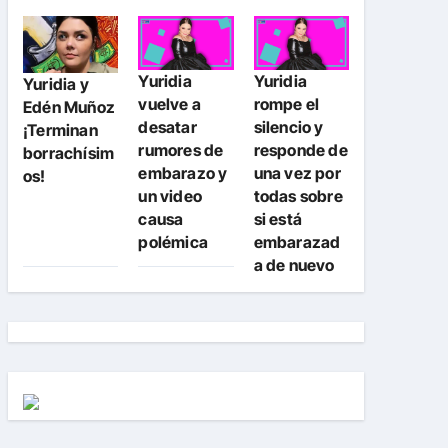
Yuridia
Yuridia
Yuridia y
vuelve a
rompe el
Edén Muñoz
desatar
silencio y
¡Terminan
rumores de
responde de
borrachísim
embarazo y
una vez por
os!
un video
todas sobre
causa
si está
polémica
embarazad
a de nuevo