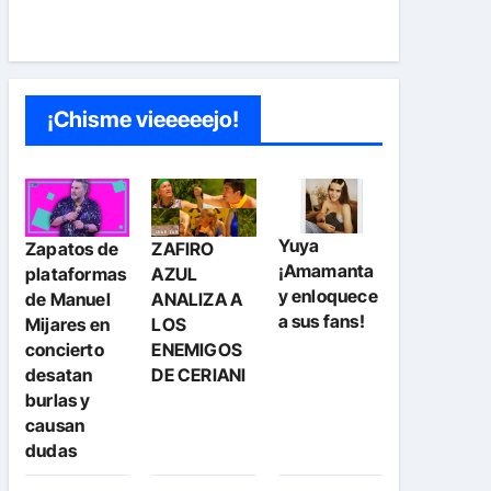
¡Chisme vieeeeejo!
Yuya
Zapatos de
ZAFIRO
¡Amamanta
plataformas
AZUL
y enloquece
de Manuel
ANALIZA A
a sus fans!
Mijares en
LOS
concierto
ENEMIGOS
desatan
DE CERIANI
burlas y
causan
dudas