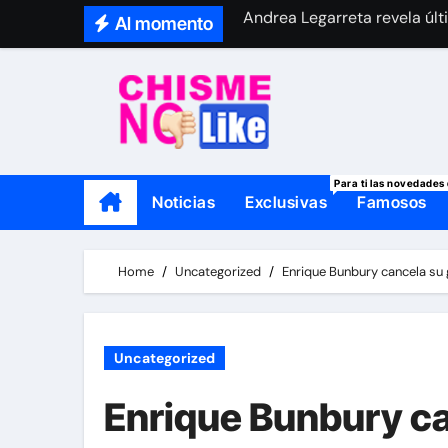
Skip
Al momento
Sylvia Pasquel revela el últ
to
¿Anuel se separó de su novi
content
Mamá de Geraldine Bazán le
Thalí García se viste de lut
Para ti las novedades 
Noticias
Exclusivas
Famosos
Home
Uncategorized
Enrique Bunbury cancela su g
Uncategorized
Enrique Bunbury can