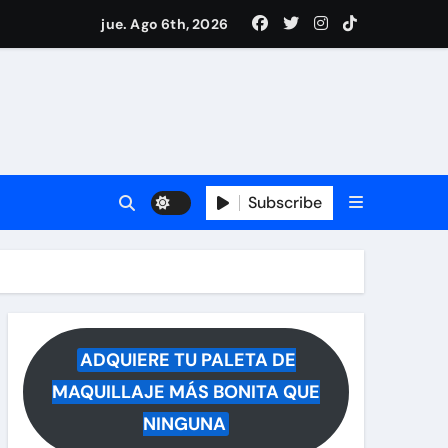
drá del hospital
jue. Ago 6th, 2026
ece tras rumores
i Medina y revela lo que muchos querían saber
 reacciona a la noticia
Subscribe
ADQUIERE TU PALETA DE
MAQUILLAJE MÁS BONITA QUE
NINGUNA