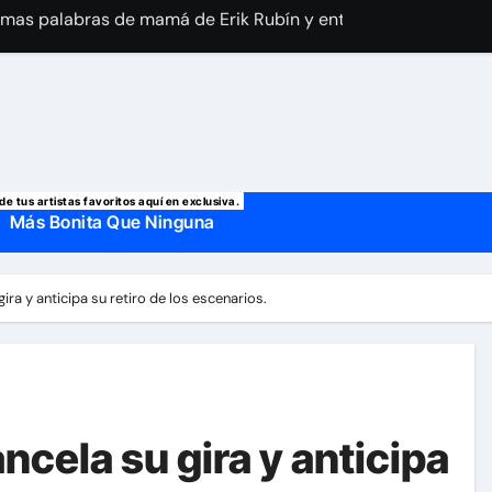
imo reporte médico sobre Silvia Pinal y confirma el día que sal
a Laury Saavedra por Yailin La Más Viral? El cantante reapar
 manda mensaje a Irina Baeva tras imágenes junto a Giovann
o, confirman la muerte de su primer esposo y su actual marido
de tus artistas favoritos aquí en exclusiva.
Más Bonita Que Ninguna
ira y anticipa su retiro de los escenarios.
cela su gira y anticipa