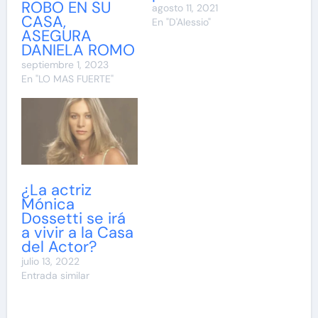
ROBO EN SU
agosto 11, 2021
CASA,
En "D'Alessio"
ASEGURA
DANIELA ROMO
septiembre 1, 2023
En "LO MAS FUERTE"
¿La actriz
Mónica
Dossetti se irá
a vivir a la Casa
del Actor?
julio 13, 2022
Entrada similar