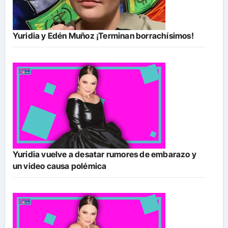
Yuridia y Edén Muñoz ¡Terminan borrachísimos!
Yuridia vuelve a desatar rumores de embarazo y
un video causa polémica