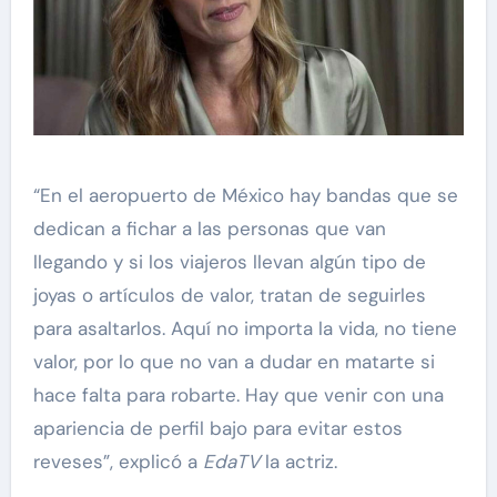
“En el aeropuerto de México hay bandas que se
dedican a fichar a las personas que van
llegando y si los viajeros llevan algún tipo de
joyas o artículos de valor, tratan de seguirles
para asaltarlos. Aquí no importa la vida, no tiene
valor, por lo que no van a dudar en matarte si
hace falta para robarte. Hay que venir con una
apariencia de perfil bajo para evitar estos
reveses”, explicó a
EdaTV
la actriz.