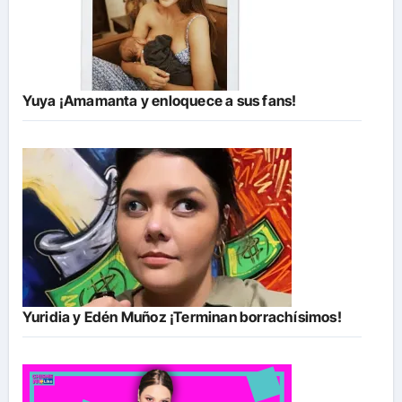
Yuya ¡Amamanta y enloquece a sus fans!
Yuridia y Edén Muñoz ¡Terminan borrachísimos!