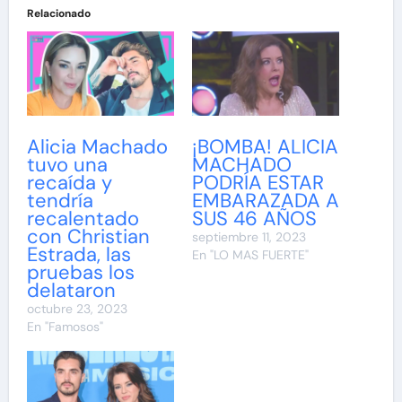
Relacionado
Alicia Machado
¡BOMBA! ALICIA
tuvo una
MACHADO
recaída y
PODRÍA ESTAR
tendría
EMBARAZADA A
recalentado
SUS 46 AÑOS
con Christian
septiembre 11, 2023
Estrada, las
En "LO MAS FUERTE"
pruebas los
delataron
octubre 23, 2023
En "Famosos"