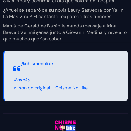
Silvia Pinal y confirma el día que saldrá del hospital
¿Anuel se separó de su novia Laury Saavedra por Yailin
La Más Viral? El cantante reaparece tras rumores
Mamá de Geraldine Bazán le manda mensaje a Irina
Baeva tras imágenes junto a Giovanni Medina y revela lo
que muchos querían saber
@chismenolike
#niurka
♬ sonido original - Chisme No Like