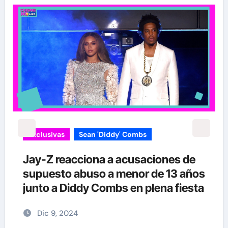
Exclusivas
Silvia Pinal
Enrique Guzmán visita a Silvia Pinal
s
en el hospital: “Le gusta tanto la
a
vida que no se quiere ir”
Nov 28, 2024