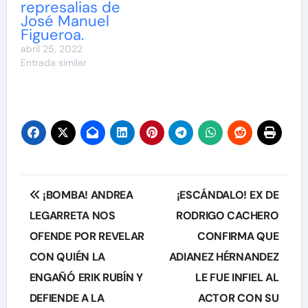
represalias de
José Manuel
Figueroa.
abril 25, 2022
Entrada similar
Navegación
¡BOMBA! ANDREA
¡ESCÁNDALO! EX DE
de
LEGARRETA NOS
RODRIGO CACHERO
OFENDE POR REVELAR
CONFIRMA QUE
entradas
CON QUIÉN LA
ADIANEZ HÉRNANDEZ
ENGAÑÓ ERIK RUBÍN Y
LE FUE INFIEL AL
DEFIENDE A LA
ACTOR CON SU