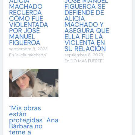
ALICIA
JOSÉ MANUEL
MACHADO
FIGUEROA SE
RECUERDA
DEFIENDE DE
CÓMO FUE
ALICIA
VIOLENTADA
MACHADO Y
POR JOSÉ
ASEGURA QUE
MANUEL
ELLA FUE LA
FIGUEROA
VIOLENTA EN
SU RELACIÓN
septiembre 8, 2023
En "alicia machado"
septiembre 8, 2023
En "LO MAS FUERTE"
¨Mis obras
están
protegidas¨ Ana
Bárbara no
teme a