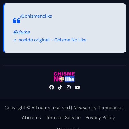
@chismenolike
#niurka
♬ sonido original - Chisme No Like
Copyright © All rights reserved
|
Newsair
by
Themeansar
.
About us
Terms of Service
Privacy Policy