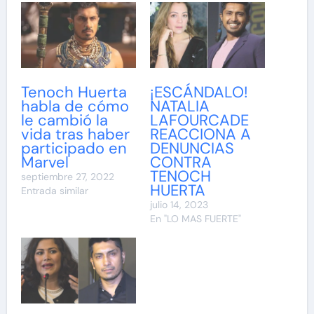
Tenoch Huerta
¡ESCÁNDALO!
habla de cómo
NATALIA
le cambió la
LAFOURCADE
vida tras haber
REACCIONA A
participado en
DENUNCIAS
Marvel
CONTRA
TENOCH
septiembre 27, 2022
HUERTA
Entrada similar
julio 14, 2023
En "LO MAS FUERTE"