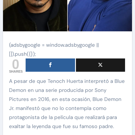
(adsbygoogle = window.adsbygoogle ||
[]).push({});
0
SHARES
A pesar de que Tenoch Huerta interpretó a Blue
Demon en una serie producida por Sony
Pictures en 2016, en esta ocasión, Blue Demon
Jr. manifestó que no lo contempla como
protagonista de la película que realizará para
exaltar la leyenda que fue su famoso padre.