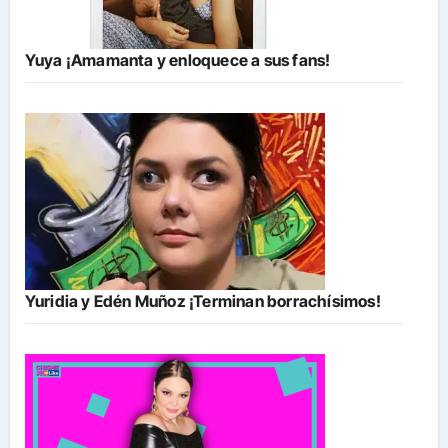
Yuya ¡Amamanta y enloquece a sus fans!
Yuridia y Edén Muñoz ¡Terminan borrachísimos!