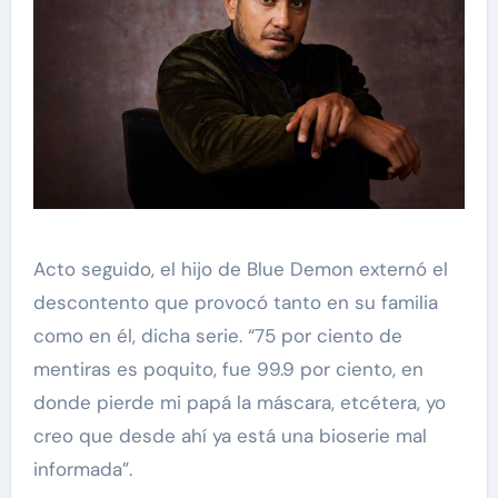
Acto seguido, el hijo de Blue Demon externó el
descontento que provocó tanto en su familia
como en él, dicha serie. “75 por ciento de
mentiras es poquito, fue 99.9 por ciento, en
donde pierde mi papá la máscara, etcétera, yo
creo que desde ahí ya está una bioserie mal
informada”.