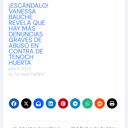
¡ESCÁNDALO!
VANESSA
BAUCHE
REVELA QUE
HAY MÁS
DENUNCIAS
GRAVES DE
ABUSO EN
CONTRA DE
TENOCH
HUERTA
julio 11, 2023
En "LO MAS FUERTE"
Navegación