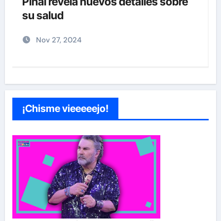
detrás del divorcio de Carolina
Sandoval y Nick Hernández
Nov 26, 2024
¡Chisme vieeeeejo!