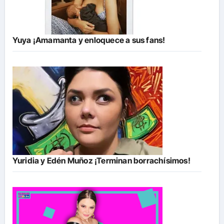
Yuya ¡Amamanta y enloquece a sus fans!
Yuridia y Edén Muñoz ¡Terminan borrachísimos!