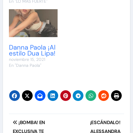
En "LO MAS FUERTE"
Danna Paola ¡Al
estilo Dua Lipa!
noviembre 15, 2021
En "Danna Paola"
Navegación
¡BOMBA! EN
¡ESCÁNDALO!
de
EXCLUSIVA TE
ALESSANDRA