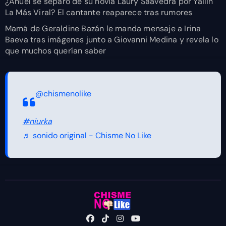
¿Anuel se separó de su novia Laury Saavedra por Yailin
La Más Viral? El cantante reaparece tras rumores
Mamá de Geraldine Bazán le manda mensaje a Irina
Baeva tras imágenes junto a Giovanni Medina y revela lo
que muchos querían saber
@chismenolike
#niurka
♬ sonido original - Chisme No Like