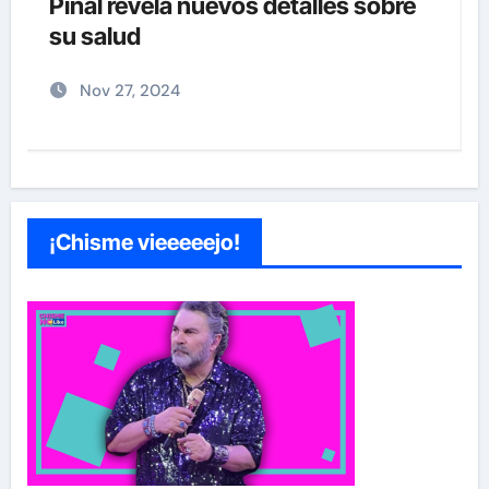
detrás del divorcio de Carolina
Sandoval y Nick Hernández
Nov 26, 2024
¡Chisme vieeeeejo!