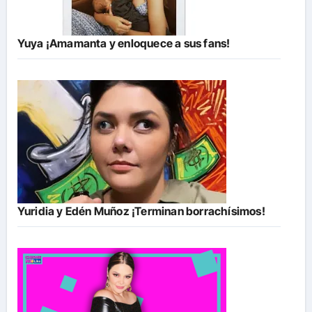
Yuya ¡Amamanta y enloquece a sus fans!
Yuridia y Edén Muñoz ¡Terminan borrachísimos!