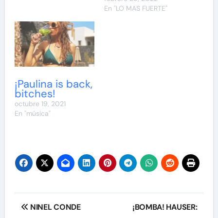
En "LO MAS FUERTE"
¡Paulina is back,
bitches!
octubre 19, 2021
En "música"
Navegación
NINEL CONDE
¡BOMBA! HAUSER: