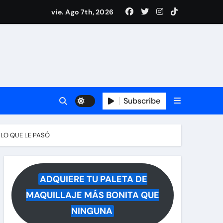
i Medina y revela lo que muchos querían saber
vie. Ago 7th, 2026
 reacciona a la noticia
Subscribe
 LO QUE LE PASÓ
ADQUIERE TU PALETA DE
MAQUILLAJE MÁS BONITA QUE
NINGUNA