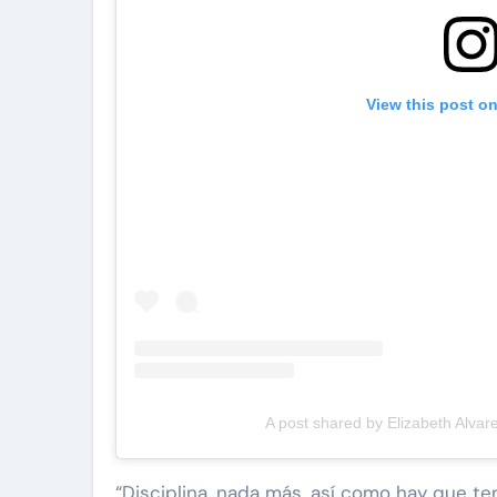
View this post o
A post shared by Elizabeth Alvare
“Disciplina, nada más, así como hay que te