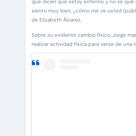
que dicen que estoy enfermo y no sé qué 
siento muy bien, ¿cómo me ve usted (públi
de Elizabeth Álvarez.
Sobre su evidente cambio físico, Jorge ma
realizar actividad física para verse de una
via Pinal
Exclusivas
Silvia Pinal
Uncategorized
e Guzmán se
e situación de
Entre lágrimas, asiste
y declara: “Está
Silvia Pinal revela nue
e partir”
detalles sobre su salu
Nov 27, 2024