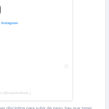
n Instagram
z (@cuquitaoficial_)
ner disciplina para subir de peso, hay que tener