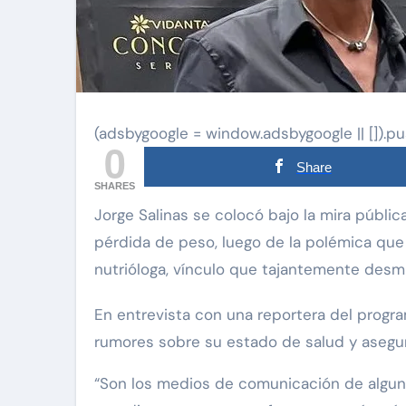
(adsbygoogle = window.adsbygoogle || []).pu
0
Share
SHARES
Jorge Salinas se colocó bajo la mira pública desde hace algunas semanas por su evidente
pérdida de peso, luego de la polémica que
nutrióloga, vínculo que tajantemente desmi
En entrevista con una reportera del prog
rumores sobre su estado de salud y asegu
“Son los medios de comunicación de algu