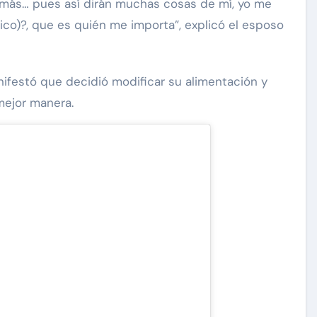
más… pues así dirán muchas cosas de mí, yo me
co)?, que es quién me importa”, explicó el esposo
nifestó que decidió modificar su alimentación y
 mejor manera.
carolina Sandoval
Exclusivas
¡EXCLUSIVA! Revelamos la
verdad detrás del divorcio de
nte de
Carolina Sandoval y Nick
vos
Hernández
d
Nov 26, 2024