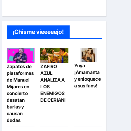
¡Chisme vieeeeejo!
Yuya
Zapatos de
ZAFIRO
¡Amamanta
plataformas
AZUL
y enloquece
de Manuel
ANALIZA A
a sus fans!
Mijares en
LOS
concierto
ENEMIGOS
desatan
DE CERIANI
burlas y
causan
dudas