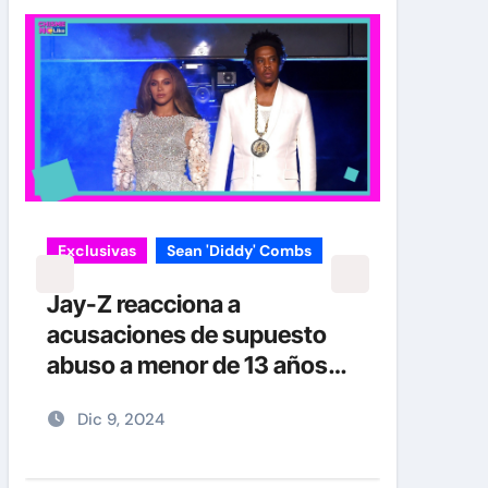
Exclusivas
Sean 'Diddy' Combs
Jay-Z reacciona a
acusaciones de supuesto
abuso a menor de 13 años
junto a Diddy Combs en
Dic 9, 2024
plena fiesta