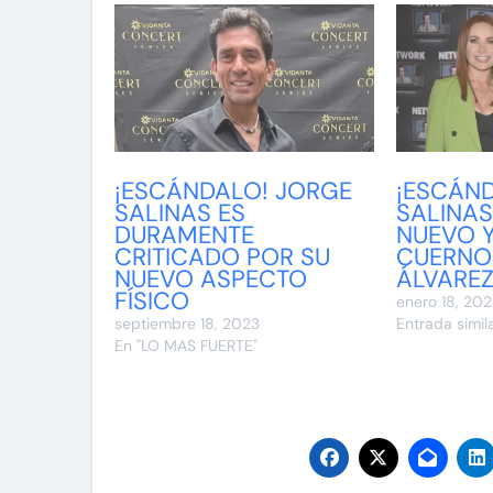
¡ESCÁNDALO! JORGE
¡ESCÁN
SALINAS ES
SALINAS
DURAMENTE
NUEVO Y
CRITICADO POR SU
CUERNO 
NUEVO ASPECTO
ÁLVARE
FÍSICO
enero 18, 20
septiembre 18, 2023
Entrada simil
En "LO MAS FUERTE"