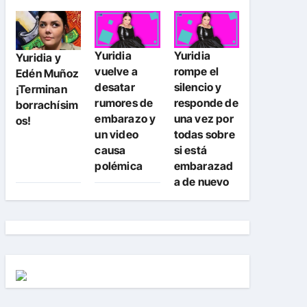
Yuridia
Yuridia
Yuridia y
vuelve a
rompe el
Edén Muñoz
desatar
silencio y
¡Terminan
rumores de
responde de
borrachísim
embarazo y
una vez por
os!
un video
todas sobre
causa
si está
polémica
embarazad
a de nuevo