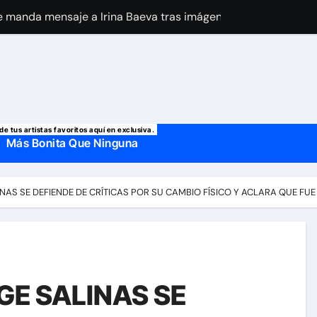
 manda mensaje a Irina Baeva tras imágenes junto a Giovann
o, confirman la muerte de su primer esposo y su actual marido
de tus artistas favoritos aquí en exclusiva.
Más Bonita Que Ninguna
NAS SE DEFIENDE DE CRÍTICAS POR SU CAMBIO FÍSICO Y ACLARA QUE FUE
GE SALINAS SE