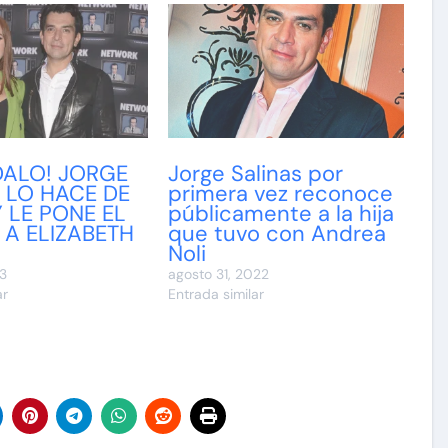
DALO! JORGE
Jorge Salinas por
 LO HACE DE
primera vez reconoce
 LE PONE EL
públicamente a la hija
A ELIZABETH
que tuvo con Andrea
Z
Noli
23
agosto 31, 2022
ar
Entrada similar