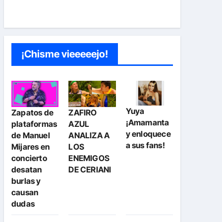
¡Chisme vieeeeejo!
Yuya
Zapatos de
ZAFIRO
¡Amamanta
plataformas
AZUL
y enloquece
de Manuel
ANALIZA A
a sus fans!
Mijares en
LOS
concierto
ENEMIGOS
desatan
DE CERIANI
burlas y
causan
dudas