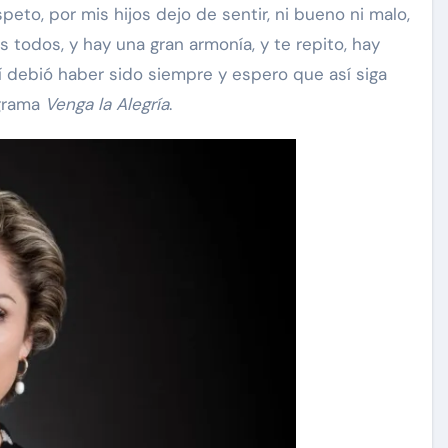
peto, por mis hijos dejo de sentir, ni bueno ni malo,
s todos, y hay una gran armonía, y te repito, hay
sí debió haber sido siempre y espero que así siga
ograma
Venga la Alegría
.
mbs
Exclusivas
Silvia Pinal
Enrique Guzmán visita a
esto
Silvia Pinal en el hospital:
años
“Le gusta tanto la vida que
en
no se quiere ir”
Nov 28, 2024