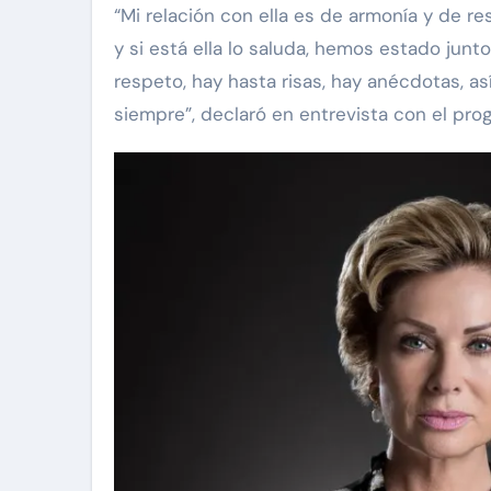
“Mi relación con ella es de armonía y de res
y si está ella lo saluda, hemos estado junto
respeto, hay hasta risas, hay anécdotas, a
siempre”, declaró en entrevista con el pr
l
Exclusivas
Exclusivas
Sean 'Diddy' Co
 Revelamos la
Jay-Z reacciona a
 del divorcio de
acusaciones de supu
doval y Nick
abuso a menor de 13 
junto a Diddy Combs 
Dic 9, 2024
plena fiesta