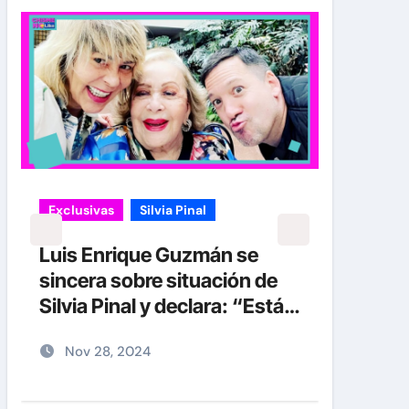
Exclusivas
Silvia Pinal
Exclu
Uncat
Luis Enrique Guzmán se
sincera sobre situación de
Entr
Silvia Pinal y declara: “Está
Silvi
en proceso de partir”
deta
Nov 28, 2024
No