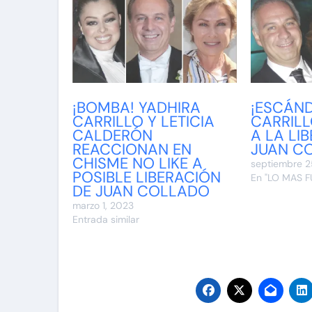
¡BOMBA! YADHIRA
¡ESCÁND
CARRILLO Y LETICIA
CARRIL
CALDERÓN
A LA LI
REACCIONAN EN
JUAN C
CHISME NO LIKE A
septiembre 2
POSIBLE LIBERACIÓN
En "LO MAS F
DE JUAN COLLADO
marzo 1, 2023
Entrada similar