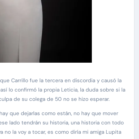
ue Carrillo fue la tercera en discordia y causó la
í lo confirmó la propia Leticia, la duda sobre si la
culpa de su colega de 50 no se hizo esperar.
as hay que dejarlas como están, no hay que mover
se lado tendrán su historia, una historia con todo
a no la voy a tocar, es como diría mi amiga Lupita