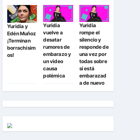
Yuridia
Yuridia
Yuridia y
vuelve a
rompe el
Edén Muñoz
desatar
silencio y
¡Terminan
rumores de
responde de
borrachísim
embarazo y
una vez por
os!
un video
todas sobre
causa
si está
polémica
embarazad
a de nuevo