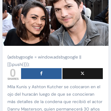
(adsbygoogle = window.adsbygoogle ||
[]).push({});
0
SHARES
Mila Kunis y Ashton Kutcher se colocaron en el
ojo del huracán luego de que se conocieran
más detalles de la condena que recibió el actor
Danny Masterson, quien permanecerá 30 años