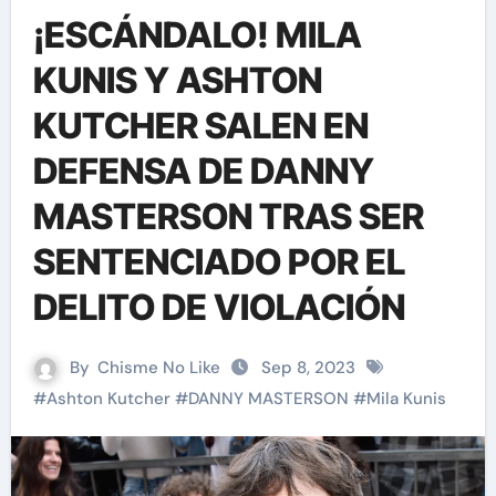
¡ESCÁNDALO! MILA
KUNIS Y ASHTON
KUTCHER SALEN EN
DEFENSA DE DANNY
MASTERSON TRAS SER
SENTENCIADO POR EL
DELITO DE VIOLACIÓN
By
Chisme No Like
Sep 8, 2023
#
Ashton Kutcher
#
DANNY MASTERSON
#
Mila Kunis