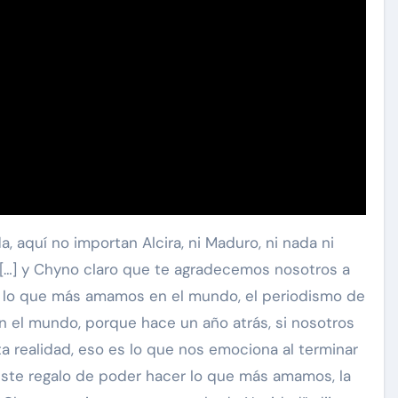
 aquí no importan Alcira, ni Maduro, ni nada ni
e […] y Chyno claro que te agradecemos nosotros a
r lo que más amamos en el mundo, el periodismo de
 el mundo, porque hace un año atrás, si nosotros
ta realidad, eso es lo que nos emociona al terminar
 este regalo de poder hacer lo que más amamos, la