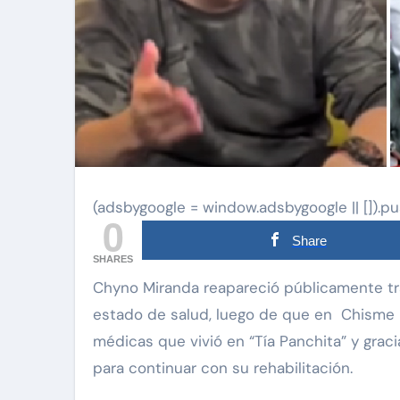
(adsbygoogle = window.adsbygoogle || []).pu
0
Share
SHARES
Chyno Miranda reapareció públicamente tras año y medio de ausencia para hablar sobre su
estado de salud, luego de que en Chisme 
médicas que vivió en “Tía Panchita” y graci
para continuar con su rehabilitación.