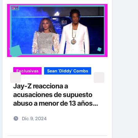
Exclusivas
Sean 'Diddy' Combs
Jay-Z reacciona a
acusaciones de supuesto
abuso a menor de 13 años
junto a Diddy Combs en
Dic 9, 2024
plena fiesta