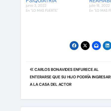
PSIQUIATRÍA
REAHABI
junio 3, 2022
julio 18, 2022
En "LO MAS FUERTE"
En "LO MAS F
Navegación
CARLOS BONAVIDES ENFURECE AL
de
ENTERARSE QUE SU HIJO PODRÍA INGRESA
entradas
A LA CASA DEL ACTOR