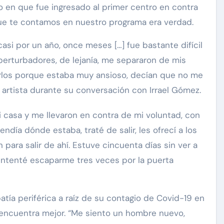
 en que fue ingresado al primer centro en contra
que te contamos en nuestro programa era verdad.
asi por un año, once meses […] fue bastante difícil
rturbadores, de lejanía, me separaron de mis
erlos porque estaba muy ansioso, decían que no me
 artista durante su conversación con Irrael Gómez.
 casa y me llevaron en contra de mi voluntad, con
carolina Sandoval
Exclusivas
día dónde estaba, traté de salir, les ofrecí a los
¡EXCLUSIVA! Revelamos la
para salir de ahí. Estuve cincuenta días sin ver a
verdad detrás del divorcio de
nte de
e intenté escaparme tres veces por la puerta
Carolina Sandoval y Nick
vos
Hernández
d
Nov 26, 2024
tía periférica a raíz de su contagio de Covid-19 en
encuentra mejor. “Me siento un hombre nuevo,