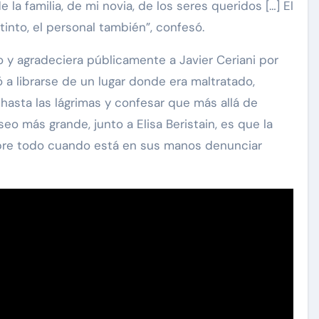
la familia, de mi novia, de los seres queridos […] El
tinto, el personal también”, confesó.
y agradeciera públicamente a Javier Ceriani por
 a librarse de un lugar donde era maltratado,
hasta las lágrimas y confesar que más allá de
o más grande, junto a Elisa Beristain, es que la
obre todo cuando está en sus manos denunciar