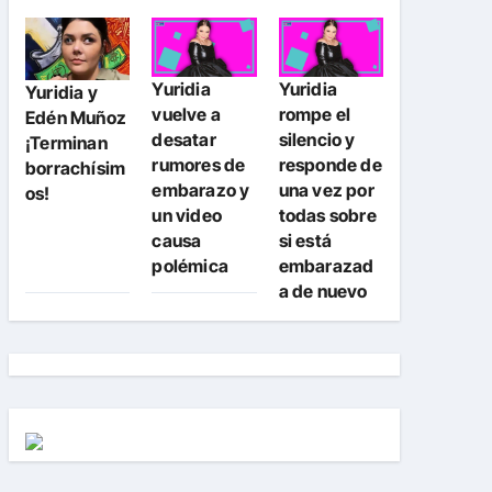
Yuridia
Yuridia
Yuridia y
vuelve a
rompe el
Edén Muñoz
desatar
silencio y
¡Terminan
rumores de
responde de
borrachísim
embarazo y
una vez por
os!
un video
todas sobre
causa
si está
polémica
embarazad
a de nuevo