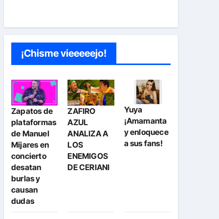
¡Chisme vieeeeejo!
Yuya
Zapatos de
ZAFIRO
¡Amamanta
plataformas
AZUL
y enloquece
de Manuel
ANALIZA A
a sus fans!
Mijares en
LOS
concierto
ENEMIGOS
desatan
DE CERIANI
burlas y
causan
dudas