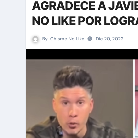
AGRADECE A JAVIE
NO LIKE POR LOGR
By
Chisme No Like
Dic 20, 2022