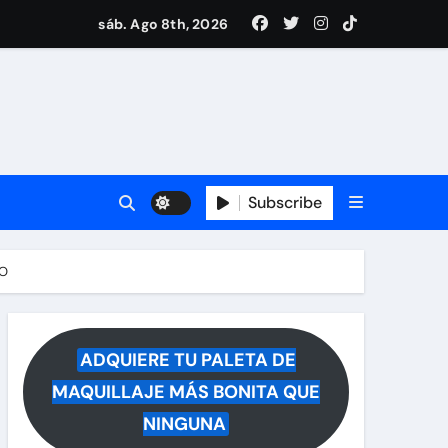
i Medina y revela lo que muchos querían saber
sáb. Ago 8th, 2026
 reacciona a la noticia
Subscribe
LO
ADQUIERE TU PALETA DE
MAQUILLAJE MÁS BONITA QUE
NINGUNA