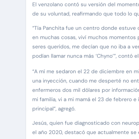
El venzolano contó su versión del momento
de su voluntad, reafirmando que todo lo 
“Tía Panchita fue un centro donde estuve c
en muchas cosas, viví muchos momentos pe
seres queridos, me decían que no iba a v
podían llamar nunca más ‘Chyno’”, contó el
“A mí me sedaron el 22 de diciembre en mi
via Pinal
Exclusivas
Silvia Pinal
una inyección, cuando me desperté no enten
Uncategorized
e Guzmán se
enfermeros dos mil dólares por información 
e situación de
Entre lágrimas, asiste
mi familia, vi a mi mamá el 23 de febrero 
y declara: “Está
Silvia Pinal revela nue
principal”, agregó.
e partir”
detalles sobre su salu
Jesús, quien fue diagnosticado con neuropa
Nov 27, 2024
el año 2020, destacó que actualmente se 