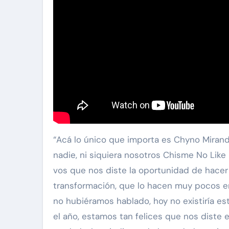
“Acá lo único que importa es Chyno Miranda,
nadie, ni siquiera nosotros Chisme No Lik
vos que nos diste la oportunidad de hace
transformación, que lo hacen muy pocos en
no hubiéramos hablado, hoy no existiría es
el año, estamos tan felices que nos diste