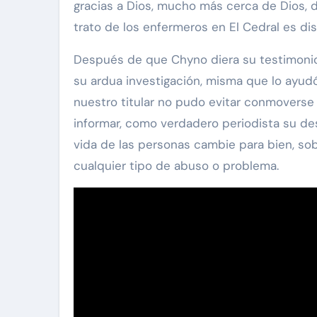
gracias a Dios, mucho más cerca de Dios, de 
trato de los enfermeros en El Cedral es dis
Después de que Chyno diera su testimonio 
su ardua investigación, misma que lo ayudó
nuestro titular no pudo evitar conmoverse 
informar, como verdadero periodista su dese
vida de las personas cambie para bien, s
cualquier tipo de abuso o problema.