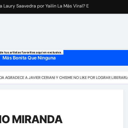
 manda mensaje a Irina Baeva tras imágenes junto a Giovann
o, confirman la muerte de su primer esposo y su actual marido
de tus artistas favoritos aquí en exclusiva.
Más Bonita Que Ninguna
DA AGRADECE A JAVIER CERIANI Y CHISME NO LIKE POR LOGRAR LIBERAR
NO MIRANDA