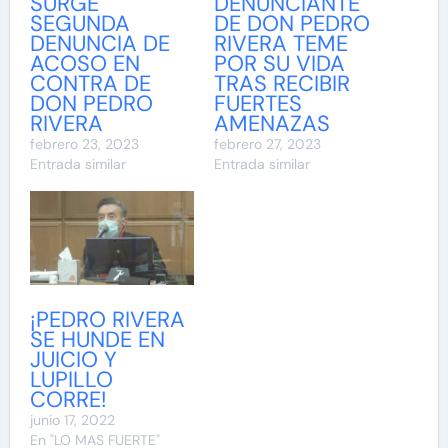
SURGE
DENUNCIANTE
SEGUNDA
DE DON PEDRO
DENUNCIA DE
RIVERA TEME
ACOSO EN
POR SU VIDA
CONTRA DE
TRAS RECIBIR
DON PEDRO
FUERTES
RIVERA
AMENAZAS
febrero 23, 2023
febrero 27, 2023
Entrada similar
Entrada similar
¡PEDRO RIVERA
SE HUNDE EN
JUICIO Y
LUPILLO
CORRE!
junio 17, 2022
En "LO MAS FUERTE"