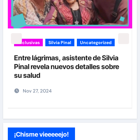
carolina Sandoval
Exclusivas
¡EXCLUSIVA! Revelamos la verdad
detrás del divorcio de Carolina
Sandoval y Nick Hernández
Nov 26, 2024
¡Chisme vieeeeejo!