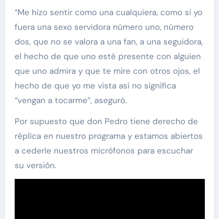
“Me hizo sentir como una cualquiera, como si yo
fuera una sexo servidora número uno, número
dos, que no se valora a una fan, a una seguidora,
el hecho de que uno esté presente con alguien
que uno admira y que te mire con otros ojos, el
hecho de que yo me vista así no significa
“vengan a tocarme”, aseguró.
Por supuesto que don Pedro tiene derecho de
réplica en nuestro programa y estamos abiertos
a cederle nuestros micrófonos para escuchar
su versión.