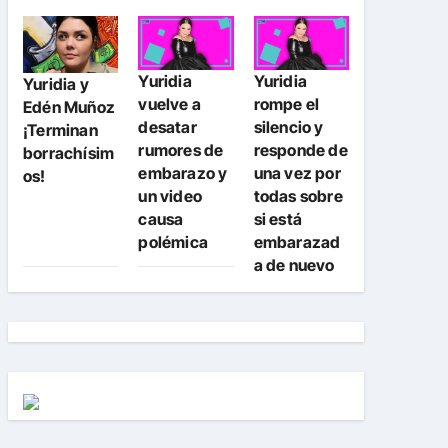
Yuridia
Yuridia
Yuridia y
vuelve a
rompe el
Edén Muñoz
desatar
silencio y
¡Terminan
rumores de
responde de
borrachísim
embarazo y
una vez por
os!
un video
todas sobre
causa
si está
polémica
embarazad
a de nuevo