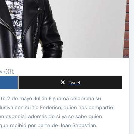
sh({});
Tweet
siva con su tío Federico, quien nos compartió
an especial, además de si ya se sabe quién
 que recibió por parte de Joan Sebastian.