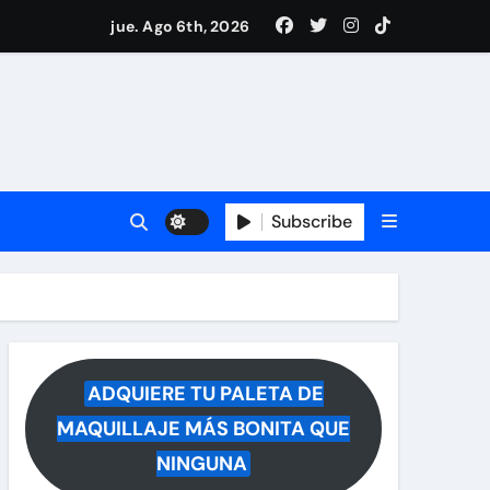
i Medina y revela lo que muchos querían saber
jue. Ago 6th, 2026
 reacciona a la noticia
Subscribe
ADQUIERE TU PALETA DE
MAQUILLAJE MÁS BONITA QUE
NINGUNA