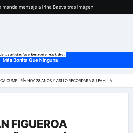
 manda mensaje a Irina Baeva tras imágenes junto a Giovann
o, confirman la muerte de su primer esposo y su actual marido
de tus artistas favoritos aquí en exclusiva.
Más Bonita Que Ninguna
EROA CUMPLIRÍA HOY 28 AÑOS Y ASÍ LO RECORDARÁ SU FAMILIA
ÁN FIGUEROA