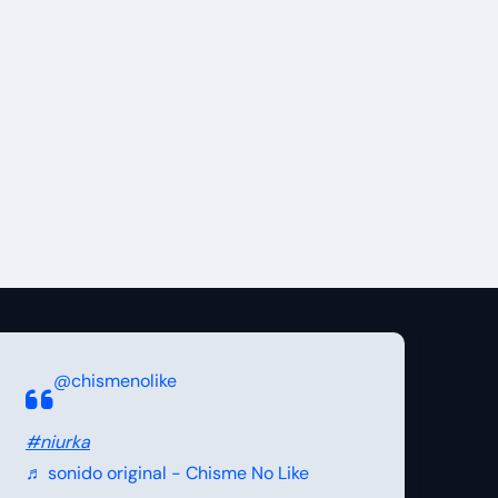
@chismenolike
#niurka
♬ sonido original - Chisme No Like