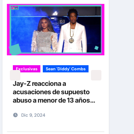
Exclusivas
Sean 'Diddy' Combs
Jay-Z reacciona a
acusaciones de supuesto
abuso a menor de 13 años
junto a Diddy Combs en
Dic 9, 2024
plena fiesta