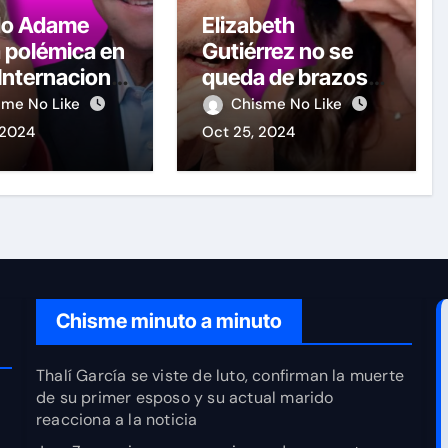
do Adame
Elizabeth
 polémica en
Gutiérrez no se
 Internacional
queda de brazos
ombre por
cruzados y le
sme No Like
Chisme No Like
elicitando a
contesta a William
 2024
Oct 25, 2024
y Guevara
Levy tras las
advertencias de
demandas
Chisme minuto a minuto
Thalí García se viste de luto, confirman la muerte
de su primer esposo y su actual marido
reacciona a la noticia