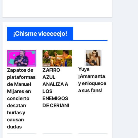
¡Chisme vieeeeejo!
Yuya
Zapatos de
ZAFIRO
¡Amamanta
plataformas
AZUL
y enloquece
de Manuel
ANALIZA A
a sus fans!
Mijares en
LOS
concierto
ENEMIGOS
desatan
DE CERIANI
burlas y
causan
dudas