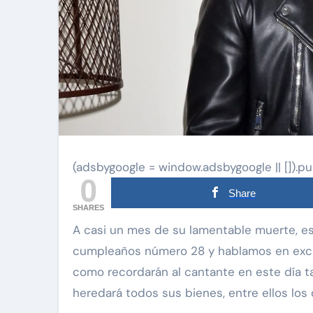
(adsbygoogle = window.adsbygoogle || []).pu
0
Share
SHARES
A casi un mes de su lamentable muerte, este 2 de mayo Julián Figueroa celebraría su
cumpleaños número 28 y hablamos en exclu
como recordarán al cantante en este día t
heredará todos sus bienes, entre ellos los