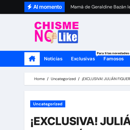
Skip
Al momento
Mamá de Geraldine Bazán le
to
Thalí García se viste de lut
content
Para ti las novedades 
Noticias
Exclusivas
Famosos
Home
Uncategorized
¡EXCLUSIVA! JULIÁN FIGU
Uncategorized
¡EXCLUSIVA! JULI