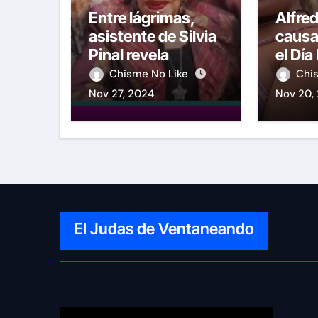
Entre lágrimas,
Alfre
asistente de Silvia
causa
Pinal revela
el Día
nuevos detalles
del H
Chisme No Like
Chi
sobre su salud
foto f
Nov 27, 2024
Nov 20,
Wend
El Judas de Ventaneando