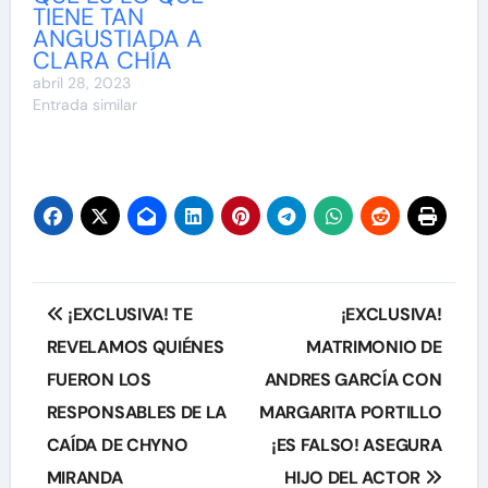
TIENE TAN
ANGUSTIADA A
CLARA CHÍA
abril 28, 2023
Entrada similar
Navegación
¡EXCLUSIVA! TE
¡EXCLUSIVA!
de
REVELAMOS QUIÉNES
MATRIMONIO DE
FUERON LOS
ANDRES GARCÍA CON
entradas
RESPONSABLES DE LA
MARGARITA PORTILLO
CAÍDA DE CHYNO
¡ES FALSO! ASEGURA
MIRANDA
HIJO DEL ACTOR