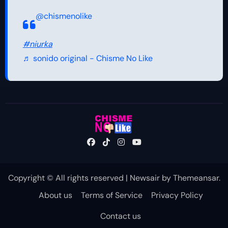
@chismenolike
#niurka
♬ sonido original - Chisme No Like
Copyright © All rights reserved
|
Newsair
by
Themeansar
.
About us
Terms of Service
Privacy Policy
Contact us