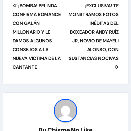
Navegación
¡BOMBA! BELINDA
¡EXCLUSIVA! TE
de
CONFIRMA ROMANCE
MONSTRAMOS FOTOS
CON GALÁN
INÉDITAS DEL
entradas
MILLONARIO Y LE
BOXEADOR ANDY RUÍZ
DAMOS ALGUNOS
JR, NOVIO DE MAYELI
CONSEJOS A LA
ALONSO, CON
NUEVA VÍCTIMA DE LA
SUSTANCIAS NOCIVAS
CANTANTE
By
Chisme No Like