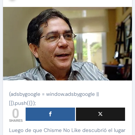
(adsbygoogle = window.adsbygoogle ||
[]).push({});
0
SHARES
Luego de que Chisme No Like descubrió el lugar