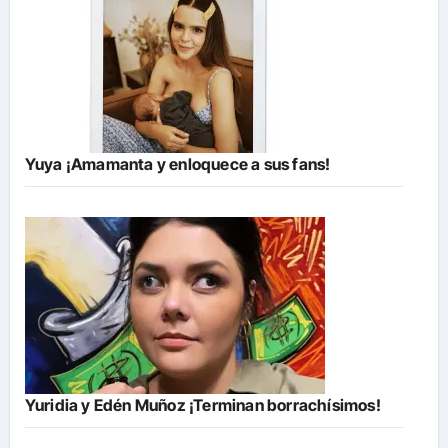
Yuya ¡Amamanta y enloquece a sus fans!
Yuridia y Edén Muñoz ¡Terminan borrachísimos!