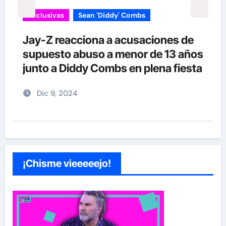
Exclusivas
Silvia Pinal
Enrique Guzmán visita a Silvia Pinal
s
en el hospital: “Le gusta tanto la
a
vida que no se quiere ir”
Nov 28, 2024
¡Chisme vieeeeejo!