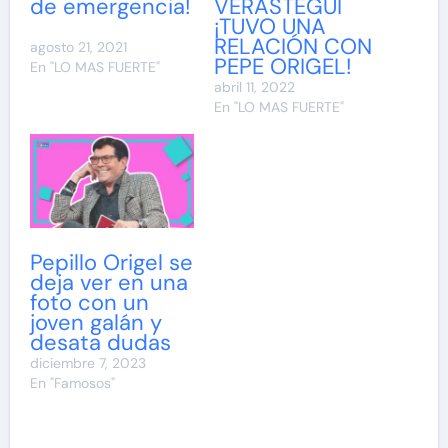
de emergencia!
VERÁSTEGUI
¡TUVO UNA
RELACIÓN CON
agosto 21, 2021
PEPE ORIGEL!
En "LO MAS FUERTE"
abril 11, 2022
En "LO MAS FUERTE"
Pepillo Origel se
deja ver en una
foto con un
joven galán y
desata dudas
diciembre 7, 2023
En "Famosos"