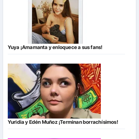
Yuya ¡Amamanta y enloquece a sus fans!
Yuridia y Edén Muñoz ¡Terminan borrachísimos!