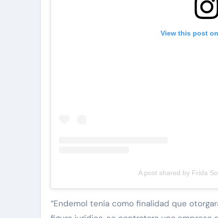
View this post o
A post shared by Frida Sof
“Endemol tenía como finalidad que otorgar
figura jurídica, se contratara una empresa 