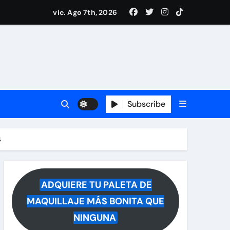
i Medina y revela lo que muchos querían saber
vie. Ago 7th, 2026
 reacciona a la noticia
Subscribe
4
ADQUIERE TU PALETA DE
MAQUILLAJE MÁS BONITA QUE
NINGUNA