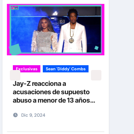
Exclusivas
Sean 'Diddy' Combs
Jay-Z reacciona a
acusaciones de supuesto
abuso a menor de 13 años
junto a Diddy Combs en
Dic 9, 2024
plena fiesta