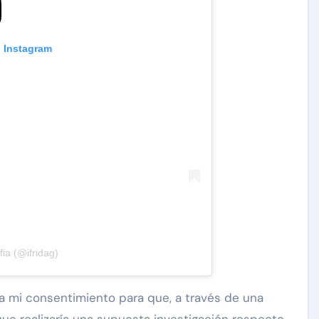
n Instagram
ia (@ifridag)
a mi consentimiento para que, a través de una
que realizaría una supuesta investigación respecto