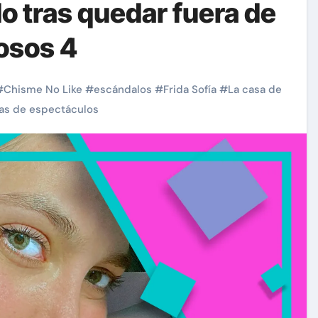
 tras quedar fuera de
osos 4
#
Chisme No Like
#
escándalos
#
Frida Sofía
#
La casa de
ias de espectáculos