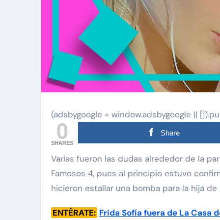
(adsbygoogle = window.adsbygoogle || []).pu
0
Share
SHARES
Varias fueron las dudas alrededor de la participación de Frida Sofía en La Casa de los
Famosos 4, pues al principio estuvo confi
hicieron estallar una bomba para la hija d
ENTÉRATE:
Frida Sofía fuera de La Casa d