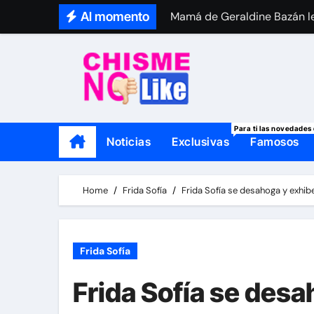
Skip
Al momento
Mamá de Geraldine Bazán le
to
Thalí García se viste de lut
content
Para ti las novedades 
Noticias
Exclusivas
Famosos
Home
Frida Sofía
Frida Sofía se desahoga y exhi
Frida Sofía
Frida Sofía se desa