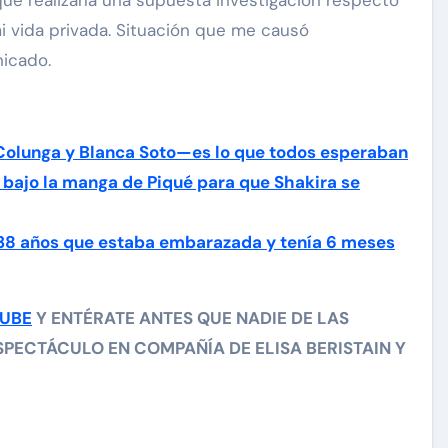
 vida privada. Situación que me causó
nicado.
Colunga y Blanca Soto—es lo que todos esperaban
 bajo la manga de Piqué para que Shakira se
 38 años que estaba embarazada y tenía 6 meses
TUBE
Y ENTÉRATE ANTES QUE NADIE DE LAS
PECTÁCULO EN COMPAÑÍA DE ELISA BERISTAIN Y