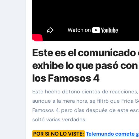
Este es el comunicado c
exhibe lo que pasó co
los Famosos 4
Este hecho detonó cientos de reacciones, 
aunque a la mera hora, se filtró que Frida 
Famosos 4, pero días después de este escán
soltó varias verdades.
POR SI NO LO VISTE:
Telemundo comete gr