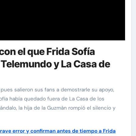
on el que Frida Sofía
n Telemundo y La Casa de
pues salieron sus fans a demostrarle su apoyo,
Sofía había quedado fuera de La Casa de los
dalo, la hija de la Guzmán rompió el silencio y
ave error y confirman antes de tiempo a Frida