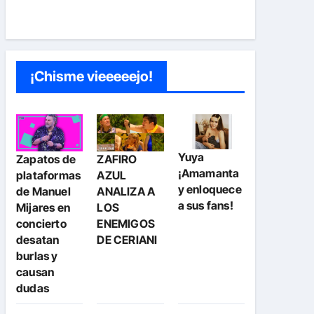
¡Chisme vieeeeejo!
Yuya
Zapatos de
ZAFIRO
¡Amamanta
plataformas
AZUL
y enloquece
de Manuel
ANALIZA A
a sus fans!
Mijares en
LOS
concierto
ENEMIGOS
desatan
DE CERIANI
burlas y
causan
dudas