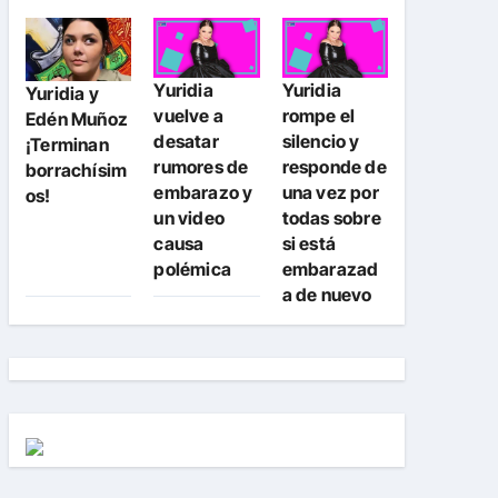
Yuridia
Yuridia
Yuridia y
vuelve a
rompe el
Edén Muñoz
desatar
silencio y
¡Terminan
rumores de
responde de
borrachísim
embarazo y
una vez por
os!
un video
todas sobre
causa
si está
polémica
embarazad
a de nuevo