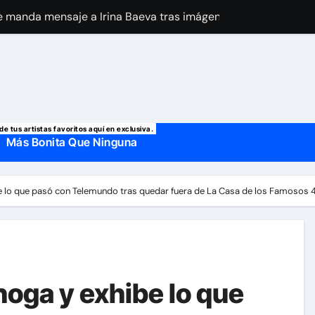
 manda mensaje a Irina Baeva tras imágenes junto a Giovann
o, confirman la muerte de su primer esposo y su actual marido
de tus artistas favoritos aquí en exclusiva.
Más Bonita Que Ninguna
be lo que pasó con Telemundo tras quedar fuera de La Casa de los Famosos 
hoga y exhibe lo que