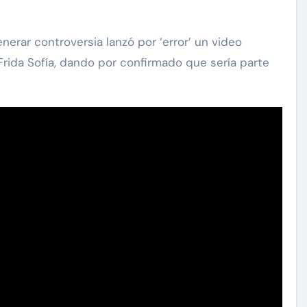
nerar controversia lanzó por ‘error’ un video
rida Sofía, dando por confirmado que sería parte
carolina Sandoval
Exclusivas
¡EXCLUSIVA! Revelamos la
verdad detrás del divorcio de
nte de
Carolina Sandoval y Nick
vos
Hernández
d
Nov 26, 2024