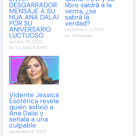
DESGARRADOR
libro saldrá a la
MENSAJE A SU
venta, ¿se
HIJA ANA DALAI
sabrá la
POR SU
verdad?
ANIVERSARIO
septiembre 11, 2024
LUCTUOSO
En "Exclusivas"
octubre 10, 2023
En "LO MAS FUERTE"
Vidente Jessica
Esotérica revela
quién asfixió a
Ana Dalai y
señala a una
culpable
noviembre 9, 2023