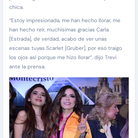
chica.
“Estoy impresionada, me han hecho llorar, me
han hecho reír, muchísimas gracias Carla
[Estrada], de verdad, acabo de ver unas
escenas tuyas Scarlet [Gruber], por eso traigo
los ojos así porque me hizo llorar”, dijo Trevi
ante la prensa.