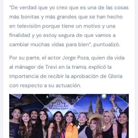
“De verdad que yo creo que es una de las cosas
más bonitas y más grandes que se han hecho
en televisión porque tiene un motivo y una
finalidad y yo estoy segura de que vamos a
cambiar muchas vidas para bien”, puntualizó.
Por su parte, el actor Jorge Poza, quien da vida
al mánager de Trevi en la trama, explicó la
importancia de recibir la aprobación de Gloria
con respecto a su actuación.