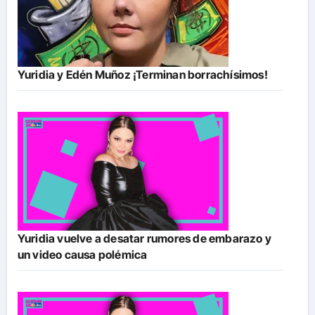
Yuridia y Edén Muñoz ¡Terminan borrachísimos!
Yuridia vuelve a desatar rumores de embarazo y
un video causa polémica